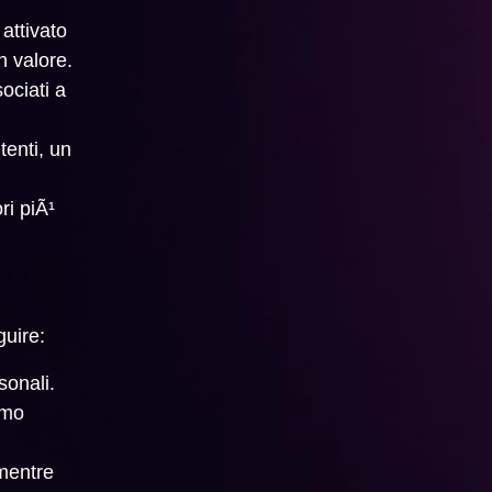
attivato
n valore.
ociati a
tenti, un
ri piÃ¹
guire:
sonali.
imo
mentre