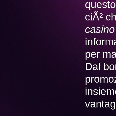
questo
ciÃ² c
casino
informa
per ma
Dal bo
promoz
insiem
vantagg