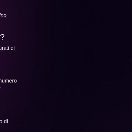
ino
o?
rati di
 numero
r
o di