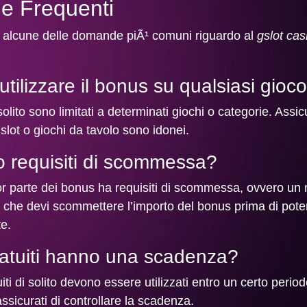
 Frequenti
vi alcune delle domande piÃ¹ comuni riguardo al
gslot cas
utilizzare il bonus su qualsiasi gioc
olito sono limitati a determinati giochi o categorie. Assicu
 slot o giochi da tavolo sono idonei.
o requisiti di scommessa?
r parte dei bonus ha requisiti di scommessa, ovvero un
e che devi scommettere l’importo del bonus prima di pote
te.
 gratuiti hanno una scadenza?
uiti di solito devono essere utilizzati entro un certo period
ssicurati di controllare la scadenza.