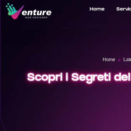
Home
Servi
»
Home
Lat
Scopri i Segreti de