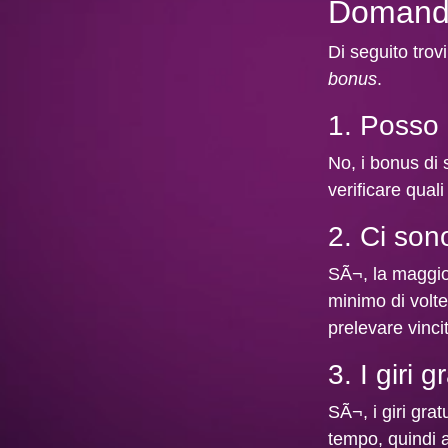
Domande
Di seguito tro
bonus
.
1. Posso 
No, i bonus di s
verificare quali
2. Ci son
SÃ¬, la maggio
minimo di volt
prelevare vinci
3. I giri
SÃ¬, i giri grat
tempo, quindi a