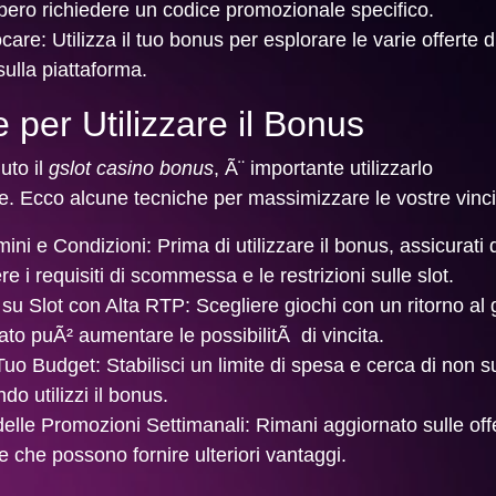
bbero richiedere un codice promozionale specifico.
ocare:
Utilizza il tuo bonus per esplorare le varie offerte d
 sulla piattaforma.
e per Utilizzare il Bonus
uto il
gslot casino bonus
, Ã¨ importante utilizzarlo
e. Ecco alcune tecniche per massimizzare le vostre vinci
mini e Condizioni:
Prima di utilizzare il bonus, assicurati 
 i requisiti di scommessa e le restrizioni sulle slot.
 su Slot con Alta RTP:
Scegliere giochi con un ritorno al 
to puÃ² aumentare le possibilitÃ di vincita.
 Tuo Budget:
Stabilisci un limite di spesa e cerca di non s
o utilizzi il bonus.
delle Promozioni Settimanali:
Rimani aggiornato sulle off
che possono fornire ulteriori vantaggi.