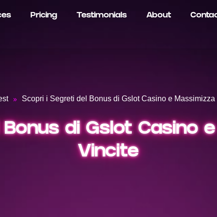
ces
Pricing
Testimonials
About
Conta
»
est
Scopri i Segreti del Bonus di Gslot Casino e Massimizza 
l Bonus di Gslot Casino
Vincite