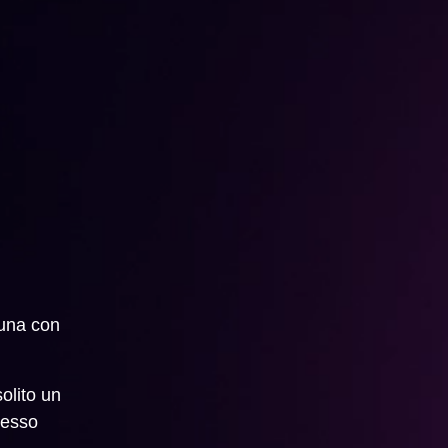
una con
solito un
pesso