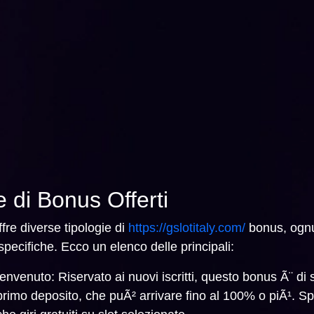
e di Bonus Offerti
fre diverse tipologie di
https://gslotitaly.com/
bonus, ogn
 specifiche. Ecco un elenco delle principali:
envenuto:
Riservato ai nuovi iscritti, questo bonus Ã¨ di 
primo deposito, che puÃ² arrivare fino al 100% o piÃ¹. S