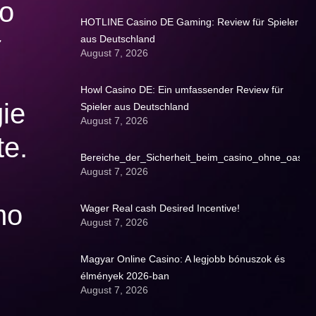
to
HOTLINE Casino DE Gaming: Review für Spieler
aus Deutschland
August 7, 2026
Howl Casino DE: Ein umfassender Review für
gie
Spieler aus Deutschland
August 7, 2026
te.
Bereiche_der_Sicherheit_beim_casino_ohne_oasis_
August 7, 2026
mo
Wager Real cash Desired Incentive!
August 7, 2026
Magyar Online Casino: A legjobb bónuszok és
élmények 2026-ban
August 7, 2026