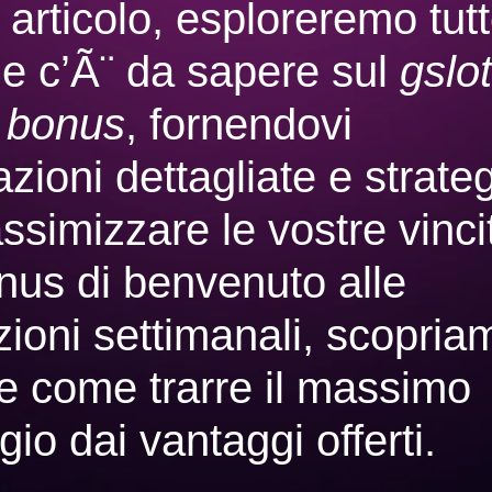
 articolo, esploreremo tut
he c’Ã¨ da sapere sul
gslot
 bonus
, fornendovi
zioni dettagliate e strate
ssimizzare le vostre vinci
nus di benvenuto alle
ioni settimanali, scopria
e come trarre il massimo
io dai vantaggi offerti.