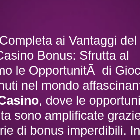
Completa ai Vantaggi del
Casino Bonus: Sfrutta al
o le OpportunitÃ di Gio
uti nel mondo affascinant
 Casino
, dove le opportun
ita sono amplificate grazi
ie di bonus imperdibili. I