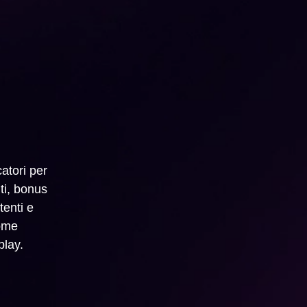
Get A Quote:
atori per
ti, bonus
tenti e
come
play.