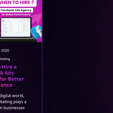
, 2025
rketing
 Hire a
k Ads
for Better
mance
digital world,
rketing plays a
in businesses