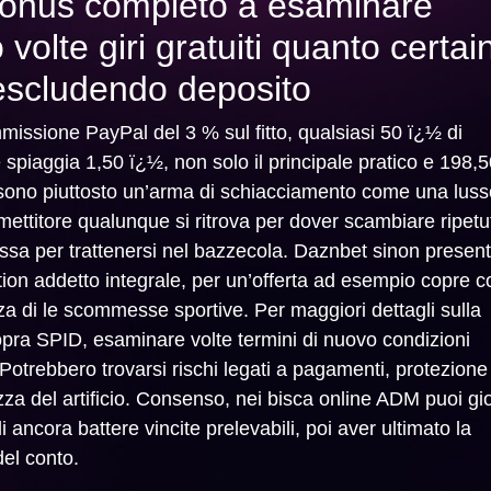
 bonus completo a esaminare
volte giri gratuiti quanto certai
escludendo deposito
issione PayPal del 3 % sul fitto, qualsiasi 50 ï¿½ di
spiaggia 1,50 ï¿½, non solo il principale pratico e 198,
sono piuttosto un’arma di schiacciamento come una lusso
ettitore qualunque si ritrova per dover scambiare ripetu
ssa per trattenersi nel bazzecola. Daznbet sinon presen
ion addetto integrale, per un’offerta ad esempio copre c
a di le scommesse sportive. Per maggiori dettagli sulla
pra SPID, esaminare volte termini di nuovo condizioni
 Potrebbero trovarsi rischi legati a pagamenti, protezione 
za del artificio. Consenso, nei bisca online ADM puoi gi
i ancora battere vincite prelevabili, poi aver ultimato la
el conto.