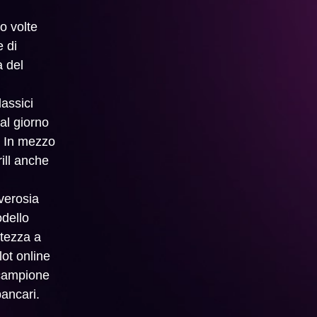
io volte
e di
a del
lassici
al giorno
. In mezzo
rill anche
verosia
odello
tezza a
lot online
 campione
bancari.