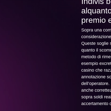
Indivis
alquanto 
premio 
Sopra una comm
considerazione 
Queste soglie 
quanto il scomm
metodo di rime
esempio excret
casino che razz
annotazione so
dell’operatore.
anche correttez
sopra soldi real
accertamento d