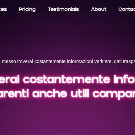
ces
Pricing
Testimonials
About
Conta
 messo troverai costantemente informazioni veritiere, dati trasp
rai costantemente infor
renti anche utili compa