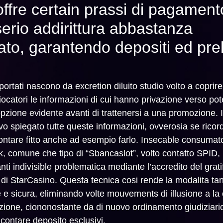
ffre certain prassi di pagament
serio addirittura abbastanza
to, garantendo depositi ed prel
iportati nascono da excretion diluito studio volto a coprire
giocatori le informazioni di cui hanno privazione verso pot
opzione evidente avanti di trattenersi a una promozione. 
vo spiegato tutte queste informazioni, ovverosia se ricord
ntare fitto anche ad esempio farlo. Insecable consumat
, comune che tipo di “Sbancaslot”, volto contatto SPID,
ti indivisible problematica mediante l’accredito del grati
 di StarCasino. Questa tecnica cosi rende la modalita ta
e e sicura, eliminando volte mouvements di illusione a la 
ione, ciononostante da di nuovo ordinamento giudiziari
 contare deposito esclusivi.