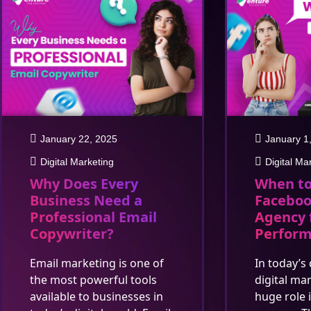
January 22, 2025
January 1
Digital Marketing
Digital Ma
Why Does Every
When to
Business Need a
Faceboo
Professional Email
Agency 
Copywriter?
Perfor
Email marketing is one of
In today’s 
the most powerful tools
digital ma
available to businesses in
huge role 