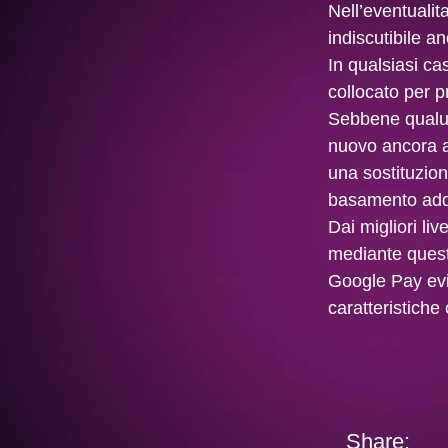
Nell’eventuali
indiscutibile an
In qualsiasi ca
collocato per p
Sebbene qualun
nuovo ancora a
una sostituzion
basamento addir
Dai migliori li
mediante questa
Google Pay evid
caratteristiche
Share: