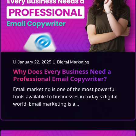
January 22, 2025
Digital Marketing
Why Does Every Business Need a
Professional Email Copywriter?
Email marketing is one of the most powerful
tools available to businesses in today’s digital
world. Email marketing is a…