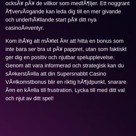
ocksÃ¥ pÃ¥ de villkor som medfÃ¶ljer. Ett noggrant
Ã¶vervÃ¤gande kan leda dig till en mer givande
och underhÃ¥llande start pÃ¥ ditt nya
casinoÃ¤ventyr.
Kom ihÃ¥g att mÃ¥let Ã¤r att hitta en bonus som
inte bara ser bra ut pÃ¥ pappret, utan som faktiskt
ger dig en positiv och njutbar spelupplevelse.
Genom att vara informerad och strategisk kan du
sÃ¤kerstÃ¤lla att din Supersnabbt Casino
VÃ¤lkomstbonus blir en riktig hÃ¶jdpunkt, snarare
Ã¤n en kÃ¤lla till frustration. Lycka till med ditt val
och njut av ditt spel!