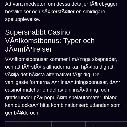
Att vara medveten om dessa detaljer fÃ¶rebygger
besvikelser och sÃ¤kerstÃ¤ller en smidigare
spelupplevelse.
Supersnabbt Casino
VÃ¤lkomstbonus: Typer och
JÃ¤mfÃ¶relser
VÃ¤lkomstbonusar kommer i mÃ¥nga skepnader,
och att fÃ¶rstÃ¥ skillnaderna kan hjÃ¤lpa dig att
vÃ¤lja det bÃ¤sta alternativet fÃ¶r dig. De
vanligaste formerna Ã¤r insÃ¤ttningsbonusar, dÃ¤r
casinot matchar en del av din insÃ¤ttning, och
gratisrundor pÃ¥ populÃ¤ra spelautomater. Ibland
kan du ocksÃ¥ hitta kombinationserbjudanden som
ger bÃ¥de och.