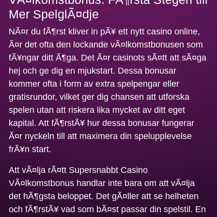
Mer SpelglÃ¤dje
NÃ¤r du fÃ¶rst kliver in pÃ¥ ett nytt casino online,
Ã¤r det ofta den lockande vÃ¤lkomstbonusen som
fÃ¥ngar ditt Ã¶ga. Det Ã¤r casinots sÃ¤tt att sÃ¤ga
hej och ge dig en mjukstart. Dessa bonusar
kommer ofta i form av extra spelpengar eller
gratisrundor, vilket ger dig chansen att utforska
spelen utan att riskera lika mycket av ditt eget
kapital. Att fÃ¶rstÃ¥ hur dessa bonusar fungerar
Ã¤r nyckeln till att maximera din spelupplevelse
frÃ¥n start.
Att vÃ¤lja rÃ¤tt Supersnabbt Casino
VÃ¤lkomstbonus handlar inte bara om att vÃ¤lja
det hÃ¶gsta beloppet. Det gÃ¤ller att se helheten
och fÃ¶rstÃ¥ vad som bÃ¤st passar din spelstil. En