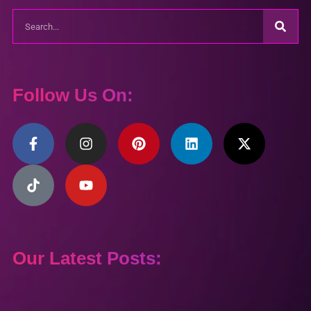
Follow Us On:
Our Latest Posts: