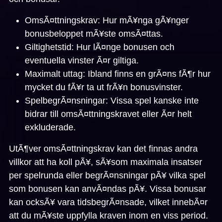
OmsÃ¤ttningskrav: Hur mÃ¥nga gÃ¥nger
bonusbeloppet mÃ¥ste omsÃ¤ttas.
Giltighetstid: Hur lÃ¤nge bonusen och
eventuella vinster Ã¤r giltiga.
Maximalt uttag: Ibland finns en grÃ¤ns fÃ¶r hur
mycket du fÃ¥r ta ut frÃ¥n bonusvinster.
SpelbegrÃ¤nsningar: Vissa spel kanske inte
bidrar till omsÃ¤ttningskravet eller Ã¤r helt
exkluderade.
UtÃ¶ver omsÃ¤ttningskrav kan det finnas andra
villkor att ha koll pÃ¥, sÃ¥som maximala insatser
per spelrunda eller begrÃ¤nsningar pÃ¥ vilka spel
som bonusen kan anvÃ¤ndas pÃ¥. Vissa bonusar
kan ocksÃ¥ vara tidsbegrÃ¤nsade, vilket innebÃ¤r
att du mÃ¥ste uppfylla kraven inom en viss period.