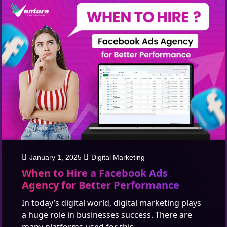
January 1, 2025
Digital Marketing
When to Hire a Facebook Ads
Agency for Better Performance
In today’s digital world, digital marketing plays
a huge role in businesses success. There are
many platforms used for this…