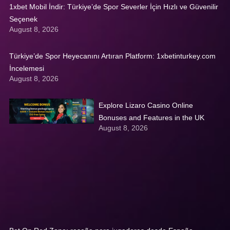
1xbet Mobil İndir: Türkiye’de Spor Severler İçin Hızlı ve Güvenilir
Seçenek
August 8, 2026
Türkiye’de Spor Heyecanını Artıran Platform: 1xbetinturkey.com
İncelemesi
August 8, 2026
Explore Lizaro Casino Online
Bonuses and Features in the UK
August 8, 2026