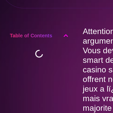
Attentio
Table of Contents
argument
Vous dev
smart de
casino s
offrent 
jeux a l
mais vr
majorite