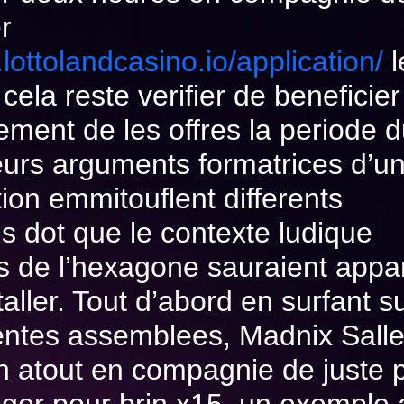
r
r.lottolandcasino.io/application/
l
 cela reste verifier de beneficier
ment de les offres la periode 
eurs arguments formatrices d’u
ation emmitouflent differents
s dot que le contexte ludique
s de l’hexagone sauraient appar
taller. Tout d’abord en surfant s
entes assemblees, Madnix Sall
un atout en compagnie de juste 
ger pour brin x15, un exemple