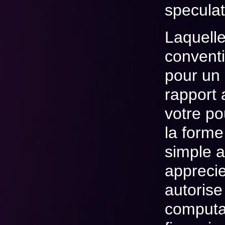
speculat
Laquelle
conventi
pour un 
rapport 
votre po
la forme
simple a
apprecie
autorise
computat