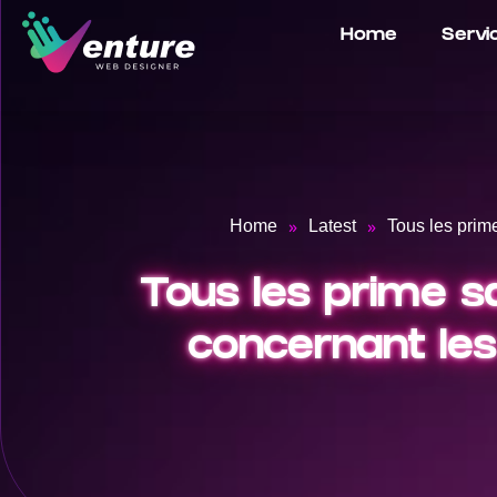
Home
Servi
»
»
Home
Latest
Tous les prim
Tous les prime s
concernant les