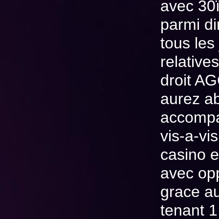
avec 30ï
parmi di
tous les
relative
droit A
aurez ab
accompa
vis-a-v
casino e
avec op
grace au
tenant 1