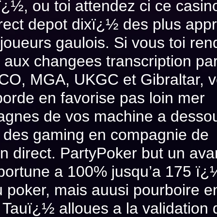
¿½, ou toi attendez ci ce casin
rect depot dixï¿½ des plus app
 joueurs gaulois. Si vous toi re
s aux changees transcription pa
GCO, MGA, UKGC et Gibraltar, 
orde en favorise pas loin mer
gnes de vos machine a desso
is des gaming en compagnie de
n direct. PartyPoker but un av
portune a 100% jusqu’a 175 ï¿
 poker, mais auusi pourboire e
 Tauï¿½ alloues a la validation