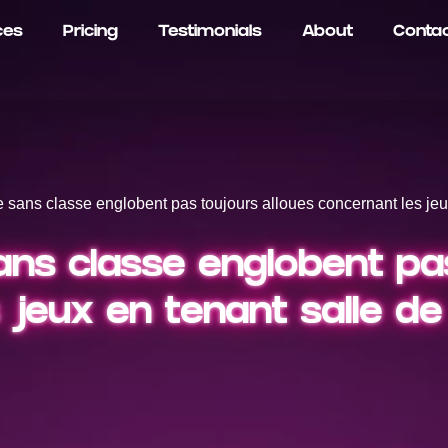
ces
Pricing
Testimonials
About
Conta
e sans classe englobent pas toujours alloues concernant les jeux
ans classe englobent pas
 jeux en tenant salle de