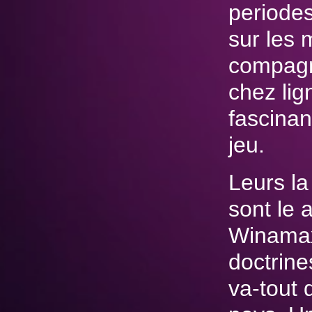
periode
sur les 
compagni
chez lig
fascinan
jeu.
Leurs la
sont le 
Winamax
doctrin
va-tout 