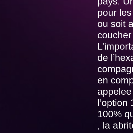
pays. Un
pour les
ou soit 
coucher
L’import
de l’hex
compagni
en comp
appelee 
l’option
100% qui
, la abr