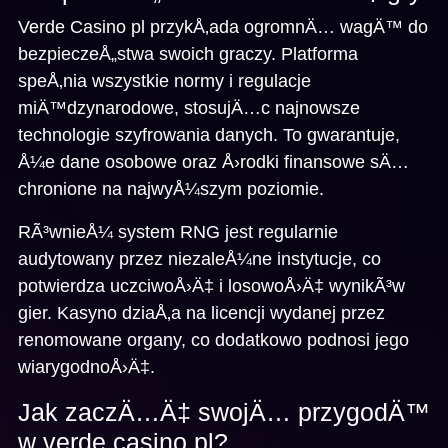
Verde Casino pl
przykÅ‚ada ogromnÄ… wagÄ™ do
bezpieczeÅ„stwa swoich graczy. Platforma
speÅ‚nia wszystkie normy i regulacje
miÄ™dzynarodowe, stosujÄ…c najnowsze
technologie szyfrowania danych. To gwarantuje,
Å¼e dane osobowe oraz Å›rodki finansowe sÄ…
chronione na najwyÅ¼szym poziomie.
RÃ³wnieÅ¼ system RNG jest regularnie
audytowany przez niezaleÅ¼ne instytucje, co
potwierdza uczciwoÅ›Ä‡ i losowoÅ›Ä‡ wynikÃ³w
gier. Kasyno dziaÅ‚a na licencji wydanej przez
renomowane organy, co dodatkowo podnosi jego
wiarygodnoÅ›Ä‡.
Jak zaczÄ…Ä‡ swojÄ… przygodÄ™
w verde casino pl?