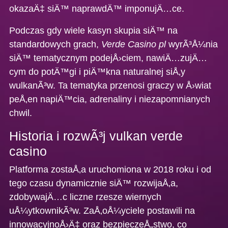
okazaÄ‡ siÄ™ naprawdÄ™ imponujÄ…ce.
Podczas gdy wiele kasyn skupia siÄ™ na
standardowych grach,
Verde Casino pl
wyrÃ³Å¼nia
siÄ™ tematycznym podejÅ›ciem, nawiÄ…zujÄ…
cym do potÄ™gi i piÄ™kna naturalnej siÅ‚y
wulkanÃ³w. Ta tematyka przenosi graczy w Å›wiat
peÅ‚en napiÄ™cia, adrenaliny i niezapomnianych
chwil.
Historia i rozwÃ³j vulkan verde
casino
Platforma zostaÅ‚a uruchomiona w 2018 roku i od
tego czasu dynamicznie siÄ™ rozwijaÅ‚a,
zdobywajÄ…c liczne rzesze wiernych
uÅ¼ytkownikÃ³w. ZaÅ‚oÅ¼yciele postawili na
innowacyjnoÅ›Ä‡ oraz bezpieczeÅ„stwo, co