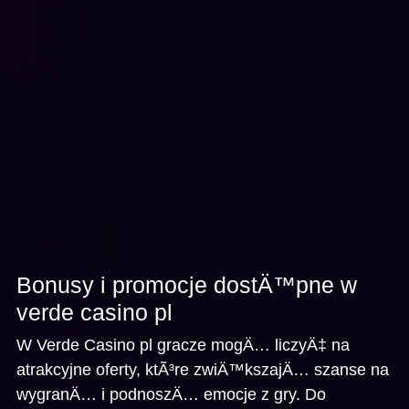
Bonusy i promocje dostÄ™pne w
verde casino pl
W
Verde Casino pl
gracze mogÄ… liczyÄ‡ na
atrakcyjne oferty, ktÃ³re zwiÄ™kszajÄ… szanse na
wygranÄ… i podnoszÄ… emocje z gry. Do