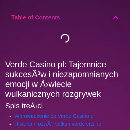
Table of Contents
Verde Casino pl: Tajemnice
sukcesÃ³w i niezapomnianych
emocji w Å›wiecie
wulkanicznych rozgrywek
Spis treÅ›ci
Wprowadzenie do Verde Casino pl
Historia i rozwÃ³j vulkan verde casino