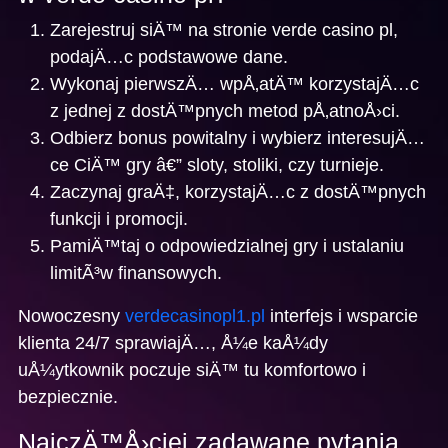
Zarejestruj siÄ™ na stronie verde casino pl,
podajÄ…c podstawowe dane.
Wykonaj pierwszÄ… wpÅ‚atÄ™ korzystajÄ…c
z jednej z dostÄ™pnych metod pÅ‚atnoÅ›ci.
Odbierz bonus powitalny i wybierz interesujÄ…
ce CiÄ™ gry â€” sloty, stoliki, czy turnieje.
Zaczynaj graÄ‡, korzystajÄ…c z dostÄ™pnych
funkcji i promocji.
PamiÄ™taj o odpowiedzialnej gry i ustalaniu
limitÃ³w finansowych.
Nowoczesny
verdecasinopl1.pl
interfejs i wsparcie
klienta 24/7 sprawiajÄ…, Å¼e kaÅ¼dy
uÅ¼ytkownik poczuje siÄ™ tu komfortowo i
bezpiecznie.
NajczÄ™Å›ciej zadawane pytania