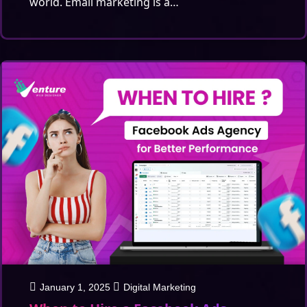
world. Email marketing is a…
January 1, 2025
Digital Marketing