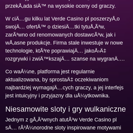
przekÅ‚ada siÄ™ na wysokie oceny od graczy.
W ciÄ…gu kilku lat
Verde Casino pl
poszerzyÅ‚o
swojÄ… ofertÄ™ o dziesiÄ…tki tytuÅ‚Ã³w,
zarÃ³wno od renomowanych dostawcÃ³w, jak i
wÅ‚asne produkcje. Firma stale inwestuje w nowe
technologie, ktÃ³re poprawiajÄ… jakoÅ›Ä‡
rozgrywki i zwiÄ™kszajÄ… szanse na wygranÄ….
Co waÅ¼ne, platforma jest regularnie
aktualizowana, by sprostaÄ‡ oczekiwaniom
najbardziej wymagajÄ…cych graczy, a jej interfejs
jest intuicyjny i przyjazny dla uÅ¼ytkownika.
Niesamowite sloty i gry wulkaniczne
Jednym z gÅ‚Ã³wnych atutÃ³w
Verde Casino pl
sÄ… rÃ³Å¼norodne sloty inspirowane motywami