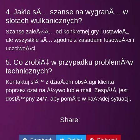
4. Jakie sÄ… szanse na wygranÄ… w
slotach wulkanicznych?
Szanse zaleÅ¼Ä… od konkretnej gry i ustawieÅ„,
ale wszystkie sÄ… zgodne z zasadami losowoÅ›ci i
uczciwoÅ›ci.
5. Co zrobiÄ‡ w przypadku problemÃ³w
technicznych?
Kontaktuj siÄ™ z dziaÅ‚em obsÅ‚ugi klienta
poprzez czat na Å¼ywo lub e-mail. ZespÃ³Å‚ jest
dostÄ™pny 24/7, aby pomÃ³c w kaÅ¼dej sytuacji.
Share: