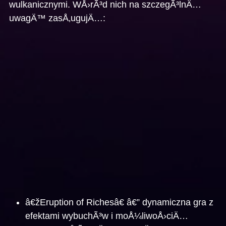
wulkanicznymi. WÅ›rÃ³d nich na szczegÃ³lnÄ…
uwagÄ™ zasÅ‚ugujÄ…:
â€žEruption of Richesâ€ â€” dynamiczna gra z
efektami wybuchÃ³w i moÅ¼liwoÅ›ciÄ…