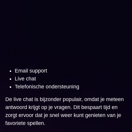
Email support
Live chat
Telefonische ondersteuning
De live chat is bijzonder populair, omdat je meteen
antwoord krijgt op je vragen. Dit bespaart tijd en
zorgt ervoor dat je snel weer kunt genieten van je
favoriete spellen.