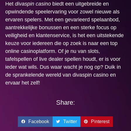
Het
divaspin casino
biedt een uitgebreide en
opwindende speelervaring voor zowel nieuwe als
ervaren spelers. Met een gevarieerd spelaanbod,
aantrekkelijke bonussen en een sterke focus op
veiligheid en klantenservice, is het een uitstekende
keuze voor iedereen die op zoek is naar een top
online casinoplatform. Of je nu van slots,
tafelspellen of live dealer spellen houdt, er is voor
ieder wat wils. Dus waar wacht je nog op? Duik in
de sprankelende wereld van
divaspin casino
en
ervaar het zelf!
Share:
Facebook
Twitter
Pinterest