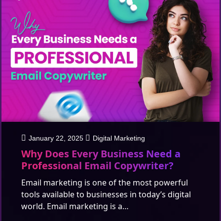
January 22, 2025
Digital Marketing
Why Does Every Business Need a
Professional Email Copywriter?
Email marketing is one of the most powerful
tools available to businesses in today’s digital
world. Email marketing is a…