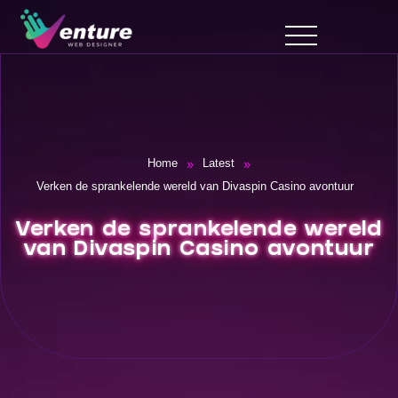
»
»
Home
Latest
Verken de sprankelende wereld van Divaspin Casino avontuur
Verken de sprankelende wereld
van Divaspin Casino avontuur