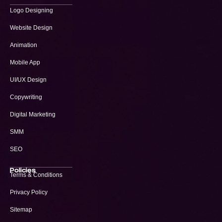
Logo Designing
Website Design
Animation
Mobile App
UI/UX Design
Copywriting
Digital Marketing
SMM
SEO
Policies
Terms & Conditions
Privacy Policy
Sitemap