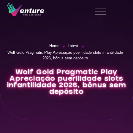
»
»
Home
Latest
Wolf Gold Pragmatic Play Apreciação puerilidade slots infantilidade
2026, bônus sem depósito
Wolf Gold Pragmatic Play
Apreciação puerilidade slots
infantilidade 2026, bônus sem
depósito