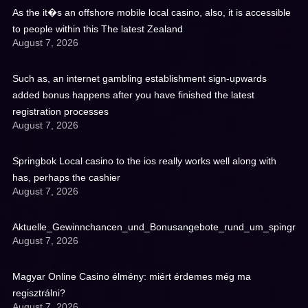
As the it�s an offshore mobile local casino, also, it is accessible
to people within this The latest Zealand
August 7, 2026
Such as, an internet gambling establishment sign-upwards
added bonus happens after you have finished the latest
registration processes
August 7, 2026
Springbok Local casino to the ios really works well along with
has, perhaps the cashier
August 7, 2026
Aktuelle_Gewinnchancen_und_Bonusangebote_rund_um_spingrann
August 7, 2026
Magyar Online Casino élmény: miért érdemes még ma
regisztrálni?
August 7, 2026