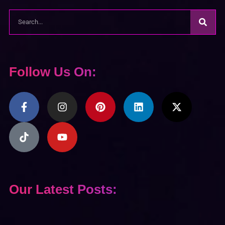
Follow Us On:
Our Latest Posts: