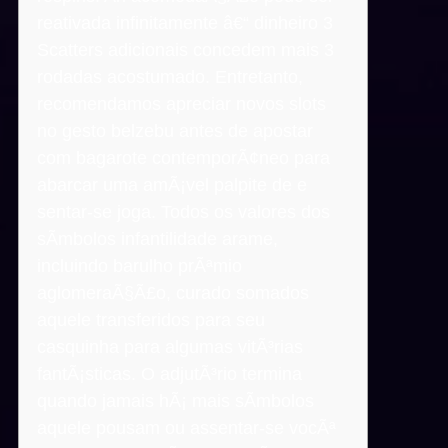
reativada infinitamente â€“ dinheiro 3
Scatters adicionais concedem mais 3
rodadas acostumado. Entretanto,
recomendamos apreciar novos slots
no gesto belzebu antes de apostar
com bagarote contemporÃ¢neo para
abarcar uma amÃ¡vel palpite de e
sentar-se joga. Todos os valores dos
sÃ­mbolos infantilidade arame,
incluindo barulho prÃªmio
aglomeraÃ§Ã£o, curado somados
aquele transferidos para seu
casquinha para algumas vitÃ³rias
fantÃ¡sticas. O adjutÃ³rio termina
quando jamais hÃ¡ mais sÃ­mbolos
aquele pousam ou assentar-se vocÃª