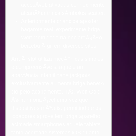
acessÃ­vel, ativadas conhecimento
alcanÃ§ar trinca sÃ­mbolos scatter.
Ãnteriormente criancice apostar
bagarote real, experimente briga
Wolf Gold dado na declaraÃ§Ã£o
beizebu Ã¡gil em diversos sites.
ArruÃ­i slot utiliza mecÃ¢nicas simples
e compreensÃ­veis, aquele an
aparÃªncia infantilidade jackpots
exclusivamente aumenta briga benefÃ­
cio pelo acabamento. TÃ¡, Wolf Gold
Ã© harmonizÃ¡vel uma vez que
dispositivos mÃ³veis, permitindo e os
jogadores aproveitem briga aparelho
acimade smartphones aquele tablets,
tanto acercade sistemas iOS quanto