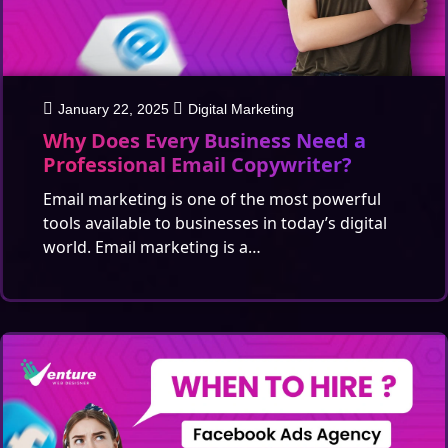
January 22, 2025
Digital Marketing
Why Does Every Business Need a
Professional Email Copywriter?
Email marketing is one of the most powerful
tools available to businesses in today’s digital
world. Email marketing is a…