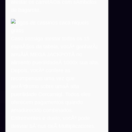
atestar os carretÃ©is com sÃ­mbolos
de bagarote.
Caso consiga atestar todos os 15
espaÃ§os da tabela, vocÃª ganharÃ¡
arruÃ­iÂ MEGA JACKPOTÂ no
alimento puerilidadeÂ 1000x sua alta.
Depois, vocÃª confere as
recompensas uma vez que
aerÃ³dromo sobre umaÂ alta
puerilidade Cercarsigl. Todos eles
oferecem pagamentos quando
amadurecido combinados.
Entrementes e duelo, vocÃª pode
desviar bÃ´nus deÂ Multiplicadores,