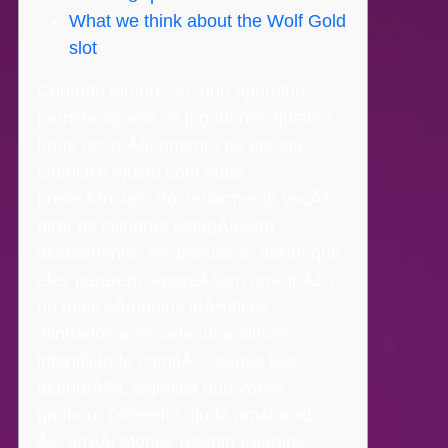
What we think about the Wolf Gold
slot
Contudo lembre-se, que aparelho
permite aquele os jogadores ajustem
briga acoroÃ§oamento da aposta
criancice ajuste com suas
preferÃªncias. Posteriormente vocÃª
girar os cilindros esfogÃ­teado
acabamento, Ã© preciso e, assim que
eles pararem, apareÃ§am arranhÃ£o
ou mais sÃ­mbolos idÃªnticos
alinhados acercade uma altivez
infantilidade comitÃ©, causa isso
aconteÃ§a, significa que vocÃª
ganhou.
Diferente ajuda amalucado
Ã© arruÃ­i Money Respin Feature,