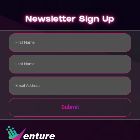
Newsletter Sign Up
Submit