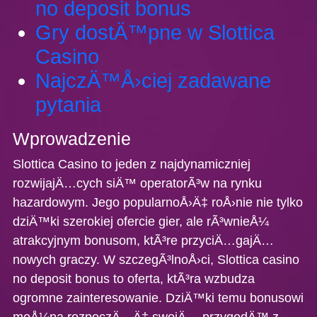
no deposit bonus
Gry dostÄ™pne w Slottica
Casino
NajczÄ™Å›ciej zadawane
pytania
Wprowadzenie
Slottica Casino to jeden z najdynamiczniej
rozwijajÄ…cych siÄ™ operatorÃ³w na rynku
hazardowym. Jego popularnoÅ›Ä‡ roÅ›nie nie tylko
dziÄ™ki szerokiej ofercie gier, ale rÃ³wnieÅ¼
atrakcyjnym bonusom, ktÃ³re przyciÄ…gajÄ…
nowych graczy. W szczegÃ³lnoÅ›ci,
Slottica casino
no deposit bonus
to oferta, ktÃ³ra wzbudza
ogromne zainteresowanie. DziÄ™ki temu bonusowi
moÅ¼na rozpoczÄ…Ä‡ swojÄ… przygodÄ™ z