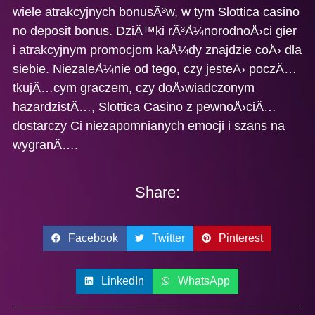
wiele atrakcyjnych bonusÃ³w, w tym
Slottica casino
no deposit bonus
. DziÄ™ki rÃ³Å¼norodnoÅ›ci gier
i atrakcyjnym promocjom kaÅ¼dy znajdzie coÅ› dla
siebie. NiezaleÅ¼nie od tego, czy jesteÅ› poczÄ…
tkujÄ…cym graczem, czy doÅ›wiadczonym
hazardzistÄ…, Slottica Casino z pewnoÅ›ciÄ…
dostarczy Ci niezapomnianych emocji i szans na
wygranÄ….
Share:
Facebook
Twitter
Pinterest
LinkedIn
WhatsApp