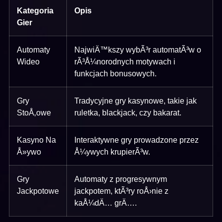
Kategoria
Opis
Gier
Automaty
NajwiÄ™kszy wybÃ³r automatÃ³w o
Wideo
rÃ³Å¼norodnych motywach i
funkcjach bonusowych.
Gry
Tradycyjne gry kasynowe, takie jak
StoÅ‚owe
ruletka, blackjack, czy bakarat.
Kasyno Na
Interaktywne gry prowadzone przez
Å»ywo
Å¼ywych krupierÃ³w.
Gry
Automaty z progresywnym
Jackpotowe
jackpotem, ktÃ³ry roÅ›nie z
kaÅ¼dÄ… grÄ….