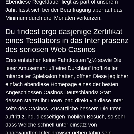
Ebendiese Regeldauer liegt as part of unserem
Jahr, lasst sich bei der Beantragung aber auf das
Minimum durch drei Monaten verkurzen.
Du findest ergo dasjenige Zertifikat
eines Testlabors in das Inter prasenz
des seriosen Web Casinos
Eres entstehen keine Fahrtkosten ï¿½ sowie Die
leser Amusement uff eine Durchlauf inoffizieller
mitarbeiter Spielsalon hatten, offnen Diese jeglicher
einfach ebendiese Homepage eines der besten
Angeschlossen Casinos Deutschlands! Statt
dessen startet ihr Down load direkt via diese Inter
seite des Casinos. Zusatzliche bessern Die Inter
auftritt z. hd. diesseitigen mobilen Besuch, so sehr
dass Welche schnell unter einsatz von
angewandten Inter browser geben fahig sein.