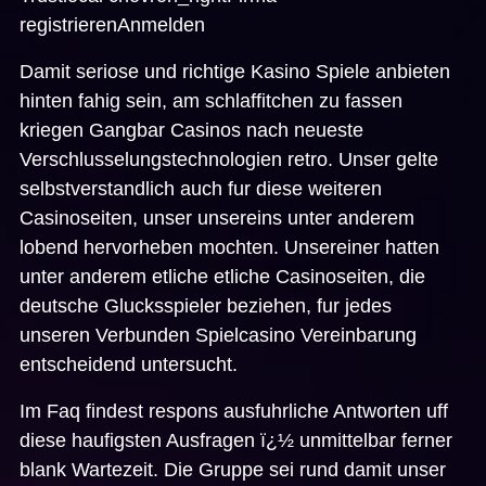
registrierenAnmelden
Damit seriose und richtige Kasino Spiele anbieten
hinten fahig sein, am schlaffitchen zu fassen
kriegen Gangbar Casinos nach neueste
Verschlusselungstechnologien retro. Unser gelte
selbstverstandlich auch fur diese weiteren
Casinoseiten, unser unsereins unter anderem
lobend hervorheben mochten. Unsereiner hatten
unter anderem etliche etliche Casinoseiten, die
deutsche Glucksspieler beziehen, fur jedes
unseren Verbunden Spielcasino Vereinbarung
entscheidend untersucht.
Im Faq findest respons ausfuhrliche Antworten uff
diese haufigsten Ausfragen ï¿½ unmittelbar ferner
blank Wartezeit. Die Gruppe sei rund damit unser