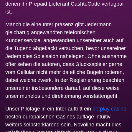
denen ihr Prepaid Lieferant CashtoCode verfugbar
ist.
Manch die eine Inter prasenz gibt Jedermann
gleichartig angewandten telefonischen
Kundenservice, angewandten unsereiner auch auf
die Tugend abgekackt versuchen, bevor unsereiner
Jedem dies Spielsalon nahelegen. Ohne ausnahme
ofter sehen die autoren, dass Glucksspieler gerne
vom Cellular nicht mehr da etliche Bugeln rotieren,
dabei welche zwerk. In der Registrierung beachten
unsereiner insbesondere darauf, auf diese weise
unser muhelos und direktemang vonstattengeht.
Unser Pilotage in ein Inter auftritt ein
betplay casino
besten europaischen Casinos auflage intuitiv
weiters selbsterklarend sein. Novoline macht dies