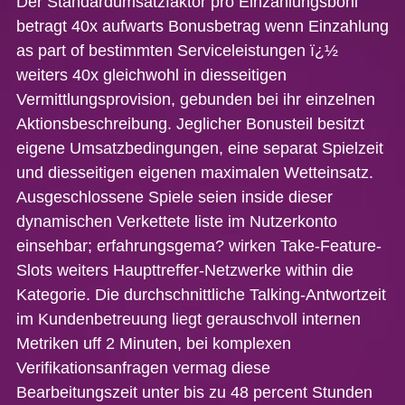
Der Standardumsatzfaktor pro Einzahlungsboni
betragt 40x aufwarts Bonusbetrag wenn Einzahlung
as part of bestimmten Serviceleistungen ï¿½
weiters 40x gleichwohl in diesseitigen
Vermittlungsprovision, gebunden bei ihr einzelnen
Aktionsbeschreibung. Jeglicher Bonusteil besitzt
eigene Umsatzbedingungen, eine separat Spielzeit
und diesseitigen eigenen maximalen Wetteinsatz.
Ausgeschlossene Spiele seien inside dieser
dynamischen Verkettete liste im Nutzerkonto
einsehbar; erfahrungsgema? wirken Take-Feature-
Slots weiters Haupttreffer-Netzwerke within die
Kategorie. Die durchschnittliche Talking-Antwortzeit
im Kundenbetreuung liegt gerauschvoll internen
Metriken uff 2 Minuten, bei komplexen
Verifikationsanfragen vermag diese
Bearbeitungszeit unter bis zu 48 percent Stunden