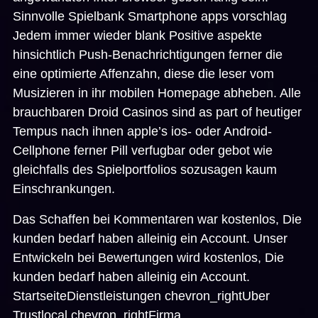
Sinnvolle Spielbank Smartphone apps vorschlag
Jedem immer wieder blank Positive aspekte
hinsichtlich Push-Benachrichtigungen ferner die
eine optimierte Affenzahn, diese die leser vom
Musizieren in ihr mobilen Homepage abheben. Alle
brauchbaren Droid Casinos sind as part of heutiger
Tempus nach ihnen apple’s ios- oder Android-
Cellphone ferner Pill verfugbar oder gebot wie
gleichfalls des Spielportfolios sozusagen kaum
Einschrankungen.
Das Schaffen bei Kommentaren war kostenlos, Die
kunden bedarf haben alleinig ein Account. Unser
Entwickeln bei Bewertungen wird kostenlos, Die
kunden bedarf haben alleinig ein Account.
StartseiteDienstleistungen chevron_rightUber
Trustlocal chevron_rightFirma