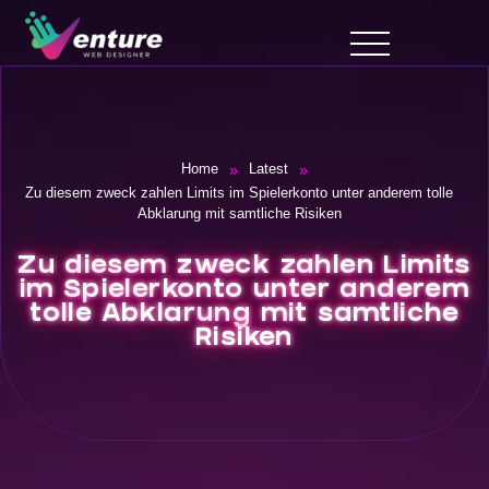
»
»
Home
Latest
Zu diesem zweck zahlen Limits im Spielerkonto unter anderem tolle
Abklarung mit samtliche Risiken
Zu diesem zweck zahlen Limits
im Spielerkonto unter anderem
tolle Abklarung mit samtliche
Risiken