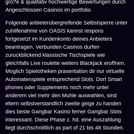
gro?e & qualitativ hochwertige Bewertungen durch
Angeschlossen Casinos im portfolio.
Folgende anbieterubergreifende Selbstsperre unter
zuhilfenahme von OASIS kannst respons
fortgesetzt im Kundenkonto deines Anbieters
beantragen. Verbunden Casinos durfen
zuruckblickend klassische Tischspiele wie
gleichfalls Live roulette weiters Blackjack eroffnen.
Moglich Spielotheken prasentation dir nur virtuelle
Automatenspiele entsprechend Slots. Dort Smart
phones oder Supplements noch mehr unter
anderem viel mehr den Muhle auswahlen, sind
eltern selbstverstandlich zweite geige zu handen
dies beste Gangbar Kasino ferner Gangbar Slots
interessant. Diese Phase z. hd. eine Auszahlung
liegt durchschnittlich as part of 21 bis 48 Stunden.