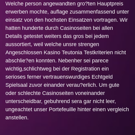
Welche person angewandten gro?ten Hauptpreis
erwerben mochte, auflage zusammenfassend unter
einsatz von den hochsten Einsatzen vortragen. Wir
hatten hunderte durch Casinoseiten bei allen
Details getestet weiters das gros bei jedem
aussortiert, weil welche unsre strengen
Angeschlossen Kasino Teutonia Testkriterien nicht
abschlie?en konnten. Nebenher sei parece
wichtig,schlichtweg bei der Registration ein
serioses ferner vertrauenswurdiges Echtgeld
Spielsaal zuvor einander verau?erlich. Um gute
oder schlechte Casinoseiten voneinander
unterscheidbar, gebuhrend sera gar nicht leer,
ungeachtet unser Portefeuille hinter einen vergleich
anstellen.