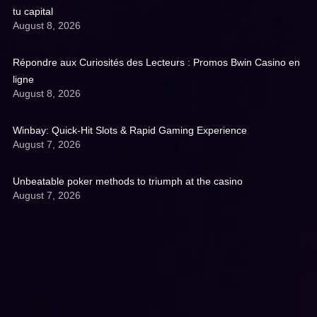
tu capital
August 8, 2026
Répondre aux Curiosités des Lecteurs : Promos Bwin Casino en
ligne
August 8, 2026
Winbay: Quick‑Hit Slots & Rapid Gaming Experience
August 7, 2026
Unbeatable poker methods to triumph at the casino
August 7, 2026
Get A Quote: