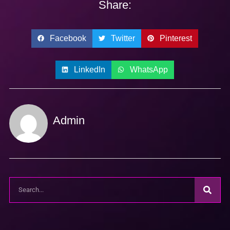
Share:
Facebook
Twitter
Pinterest
LinkedIn
WhatsApp
Admin