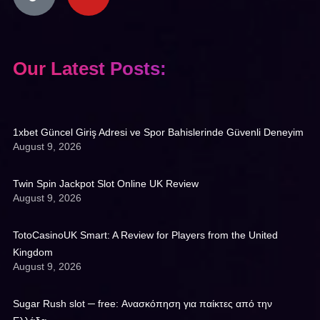
Our Latest Posts:
1xbet Güncel Giriş Adresi ve Spor Bahislerinde Güvenli Deneyim
August 9, 2026
Twin Spin Jackpot Slot Online UK Review
August 9, 2026
TotoCasinoUK Smart: A Review for Players from the United
Kingdom
August 9, 2026
Sugar Rush slot ─ free: Ανασκόπηση για παίκτες από την