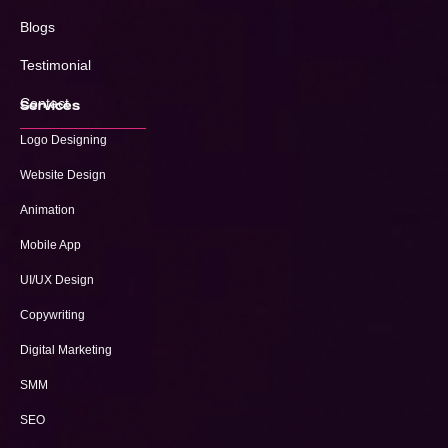
Blogs
Testimonial
Contact
Services
Logo Designing
Website Design
Animation
Mobile App
UI/UX Design
Copywriting
Digital Marketing
SMM
SEO