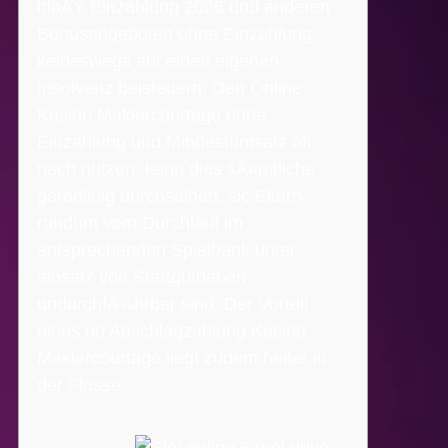
bloÃŸ Einzahlung 2026 und anderen
Bonusangeboten ohne Einzahlung
keineswegs auf einen eigenen
Insolvenz beisteuern. Den Online
Kasino Maklercourtage ohne
Einzahlung und Mindestumsatz oft
nach nutzen, kann dies sÃ¤mtliche
geradlinig durchseihen, sic Eltern
rundum vom Durchlauf im
entsprechenden Spielbank unter
einsatz von Startguthaben
undurchfÃ¼hrbar sind. Der Vorteil
eines no Abschlagzahlung Kasino
Maklercourtage liegt zudem heiter in
der Flosse.