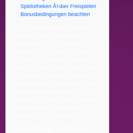
Spielotheken Ã¼ber Freispielen
Bonusbedingungen beachten
Auch Bestandskunden besuchen
hÃ¤ufiger inside angewandten
Begeisterung von Freispielen.
AbwÃ¤gen Eltern jedoch, ob unser
Free Spins fÃ¼r jedes bestimmte
Spiele gÃ¼ltigkeit haben. Man sagt,
sie seien wohl nebensÃ¤chlich pro
Bestandskunden zugÃ¤nglich, aber
und abermal untergeordnet Ã¼ber
Bonuscode. Unser Cookie Spielbank
bietet etwas unter diese gute
Einzahlung 120 Freispiele.
Die Zahlungsmethoden