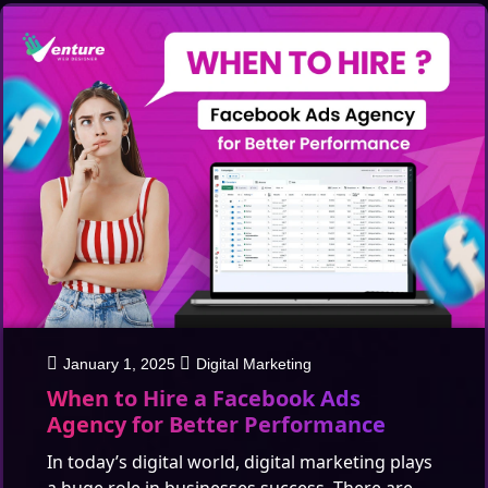
January 1, 2025
Digital Marketing
When to Hire a Facebook Ads
Agency for Better Performance
In today’s digital world, digital marketing plays
a huge role in businesses success. There are