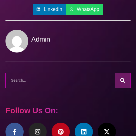
LinkedIn
WhatsApp
Admin
Follow Us On: