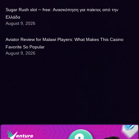
Sugar Rush slot ─ free: Ανασκόπηση για παίκτες από την
Ελλάδα
August 9, 2026
Aviator Review for Malawi Players: What Makes This Casino
Favorite So Popular
August 9, 2026
Get A Quote: