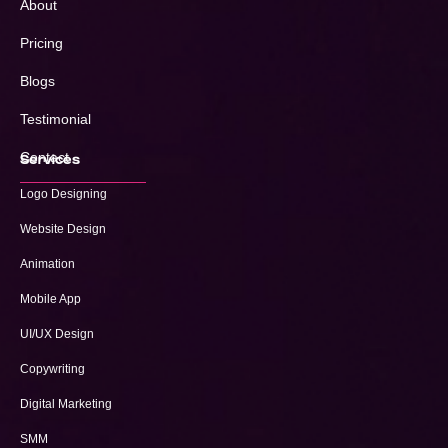
About
Pricing
Blogs
Testimonial
Contact
Services
Logo Designing
Website Design
Animation
Mobile App
UI/UX Design
Copywriting
Digital Marketing
SMM