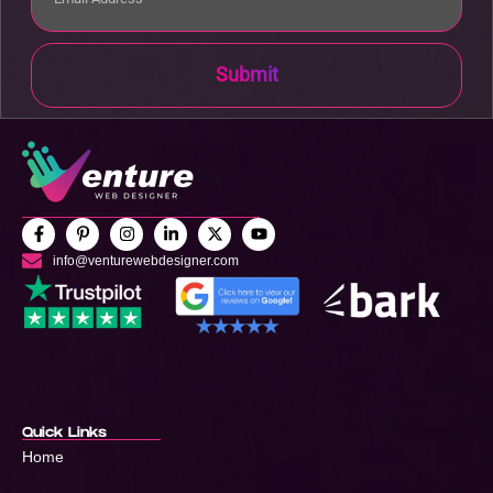
Submit
info@venturewebdesigner.com
Quick Links
Home