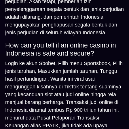
perjudian. Akan tetapi, pemberian izin
penyelenggaraan segala bentuk dan jenis perjudian
adalah dilarang, dan pemerintah Indonesia
mengupayakan penghapusan segala bentuk dan
jenis perjudian di seluruh wilayah Indonesia.
How can you tell if an online casino in
Indonesia is safe and secure?
Login ke akun Sbobet, Pilih menu Sportsbook, Pilih
jenis taruhan, Masukkan jumlah taruhan, Tunggu
hasil pertandingan. Wanita ini viral usai
mengunggah kisahnya di TikTok tentang suaminya
yang kecanduan slot atau judi online hingga rela
menjual barang berharga. Transaksi judi online di
Indonesia diramal tembus Rp 900 triliun tahun ini,
menurut data Pusat Pelaporan Transaksi
Keuangan alias PPATK, jika tidak ada upaya