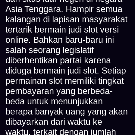
Asia Tenggara. Hampir semua
kalangan di lapisan masyarakat
tertarik bermain judi slot versi
online. Bahkan baru-baru ini
salah seorang legislatif
diberhentikan partai karena
diduga bermain judi slot. Setiap
permainan slot memiliki tingkat
pembayaran yang berbeda-
beda untuk menunjukkan
berapa banyak uang yang akan
dibayarkan dari waktu ke
waktu, terkait dengan jumlah