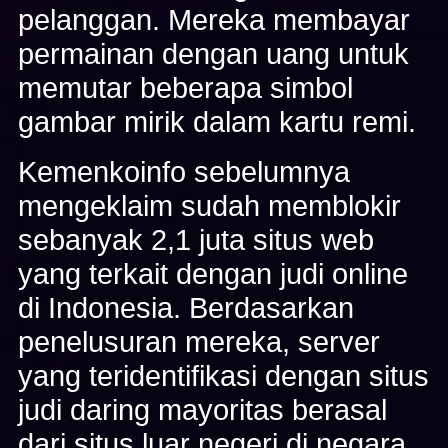
pelanggan. Mereka membayar
permainan dengan uang untuk
memutar beberapa simbol
gambar mirik dalam kartu remi.
Kemenkoinfo sebelumnya
mengeklaim sudah memblokir
sebanyak 2,1 juta situs web
yang terkait dengan judi online
di Indonesia. Berdasarkan
penelusuran mereka, server
yang teridentifikasi dengan situs
judi daring mayoritas berasal
dari situs luar negeri di negara