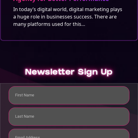
In today’s digital world, digital marketing plays
a huge role in businesses success. There are
many platforms used for this…
Newsletter Sign Up