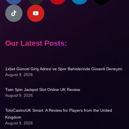
Our Latest Posts:
1xbet Güncel Giriş Adresi ve Spor Bahislerinde Güvenli Deneyim
August 9, 2026
Twin Spin Jackpot Slot Online UK Review
August 9, 2026
TotoCasinoUK Smart: A Review for Players from the United
Kingdom
August 9, 2026