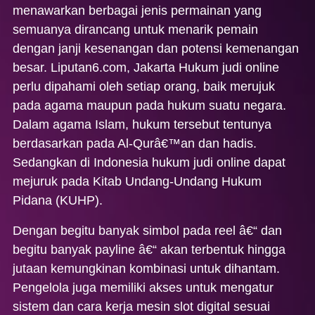
menawarkan berbagai jenis permainan yang
semuanya dirancang untuk menarik pemain
dengan janji kesenangan dan potensi kemenangan
besar. Liputan6.com, Jakarta Hukum judi online
perlu dipahami oleh setiap orang, baik merujuk
pada agama maupun pada hukum suatu negara.
Dalam agama Islam, hukum tersebut tentunya
berdasarkan pada Al-Qurâ€™an dan hadis.
Sedangkan di Indonesia hukum judi online dapat
mejuruk pada Kitab Undang-Undang Hukum
Pidana (KUHP).
Dengan begitu banyak simbol pada reel â€“ dan
begitu banyak payline â€“ akan terbentuk hingga
jutaan kemungkinan kombinasi untuk dihantam.
Pengelola juga memiliki akses untuk mengatur
sistem dan cara kerja mesin slot digital sesuai