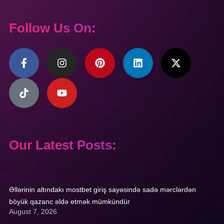
Follow Us On:
Our Latest Posts:
Əllərinin altındakı mostbet giriş sayəsində sadə mərclərdən
böyük qazanc əldə etmək mümkündür
August 7, 2026