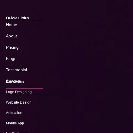
Quick Links
Home
About
Pricing
Blogs
Testimonial
Contact
Services
Logo Designing
Website Design
Animation
Mobile App