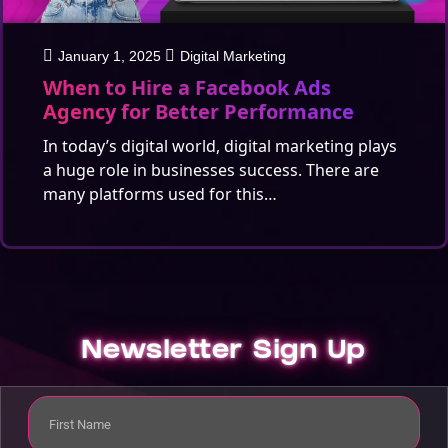
January 1, 2025
Digital Marketing
When to Hire a Facebook Ads
Agency for Better Performance
In today’s digital world, digital marketing plays
a huge role in businesses success. There are
many platforms used for this…
Newsletter Sign Up