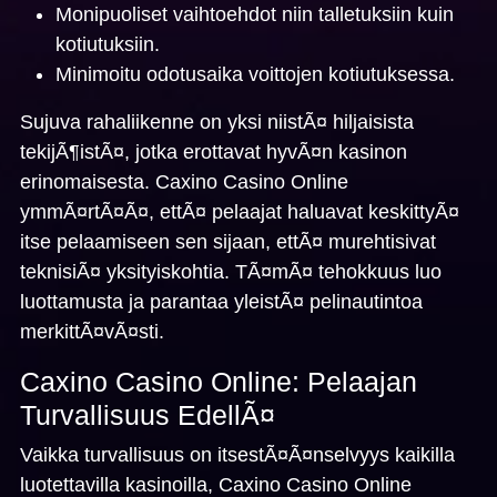
Monipuoliset vaihtoehdot niin talletuksiin kuin
kotiutuksiin.
Minimoitu odotusaika voittojen kotiutuksessa.
Sujuva rahaliikenne on yksi niistÃ¤ hiljaisista
tekijÃ¶istÃ¤, jotka erottavat hyvÃ¤n kasinon
erinomaisesta. Caxino Casino Online
ymmÃ¤rtÃ¤Ã¤, ettÃ¤ pelaajat haluavat keskittyÃ¤
itse pelaamiseen sen sijaan, ettÃ¤ murehtisivat
teknisiÃ¤ yksityiskohtia. TÃ¤mÃ¤ tehokkuus luo
luottamusta ja parantaa yleistÃ¤ pelinautintoa
merkittÃ¤vÃ¤sti.
Caxino Casino Online: Pelaajan
Turvallisuus EdellÃ¤
Vaikka turvallisuus on itsestÃ¤Ã¤nselvyys kaikilla
luotettavilla kasinoilla, Caxino Casino Online