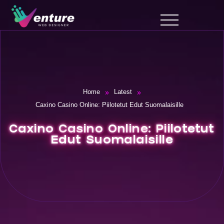
»
»
Home
Latest
Caxino Casino Online: Piilotetut Edut Suomalaisille
Caxino Casino Online: Piilotetut
Edut Suomalaisille