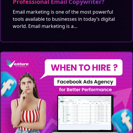
Professional Email Copywriter?
Email marketing is one of the most powerful
tools available to businesses in today’s digital
world. Email marketing is a…