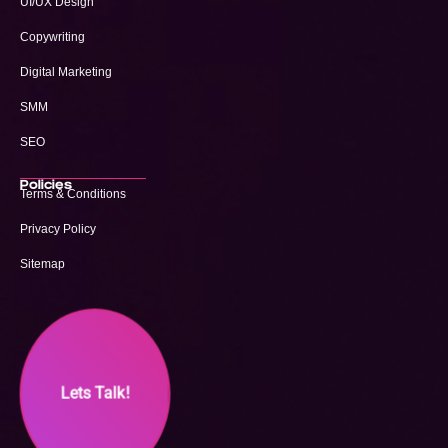
UI/UX Design
Copywriting
Digital Marketing
SMM
SEO
Policies
Terms & Conditions
Privacy Policy
Sitemap
Lets Talk!