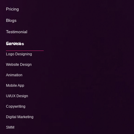
Pricing
Blogs
Testimonial
Contact
Services
Logo Designing
Website Design
Animation
Mobile App
UI/UX Design
Copywriting
Digital Marketing
SMM