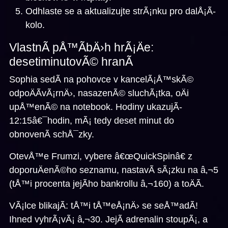
Odhlaste se a aktualizujte strÃ¡nku pro dalÅ¡Ã­
kolo.
VlastnÃ­ pÅ™Ã­bÄ›h hrÃ¡Äe:
desetiminutovÃ© hranÃ­
Sophia sedÃ­ na pohovce v kancelÃ¡Å™skÃ©
odpoÄÃ­vÃ¡rnÄ›, nasazenÃ© sluchÃ¡tka, oÄi
upÅ™enÃ© na notebook. Hodiny ukazujÃ­
12:15â€¯hodin, mÃ¡ tedy deset minut do
obnovenÃ­ schÅ¯zky.
OtevÅ™e Frumzi, vybere â€œQuickSpinâ€ z
doporuÄenÃ©ho seznamu, nastavÃ­ sÃ¡zku na â‚¬5
(tÅ™i procenta jejÃ­ho bankrollu â‚¬160) a toÄÃ­.
VÃ¡lce blikajÃ­: tÅ™i tÅ™eÅ¡nÄ› se seÅ™adÃ­!
Ihned vyhrÃ¡vÃ¡ â‚¬30. JejÃ­ adrenalin stoupÃ¡, a