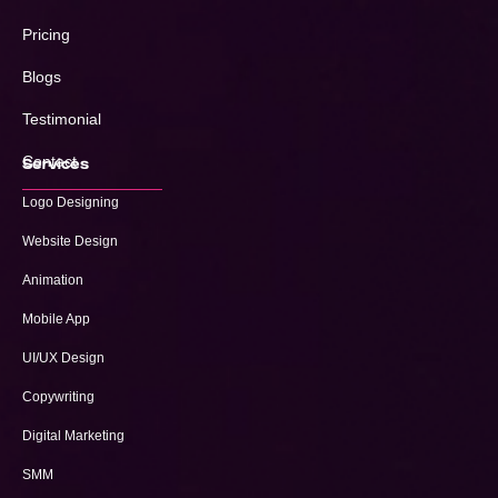
Pricing
Blogs
Testimonial
Contact
Services
Logo Designing
Website Design
Animation
Mobile App
UI/UX Design
Copywriting
Digital Marketing
SMM