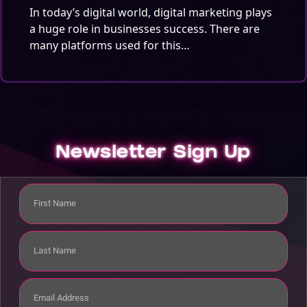
In today’s digital world, digital marketing plays
a huge role in businesses success. There are
many platforms used for this…
Newsletter Sign Up