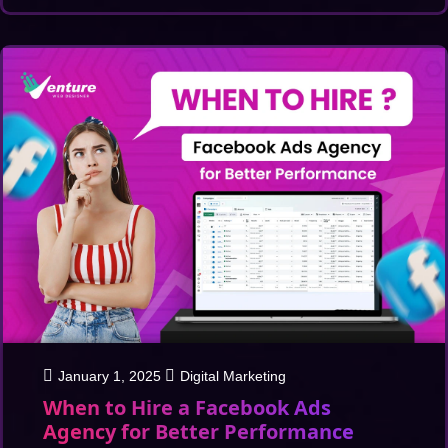
January 1, 2025
Digital Marketing
When to Hire a Facebook Ads
Agency for Better Performance