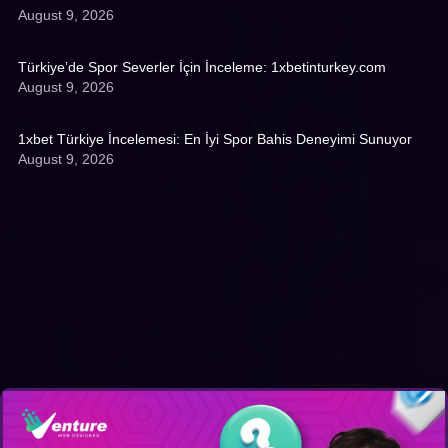
August 9, 2026
Türkiye’de Spor Severler İçin İnceleme: 1xbetinturkey.com
August 9, 2026
1xbet Türkiye İncelemesi: En İyi Spor Bahis Deneyimi Sunuyor
August 9, 2026
Get A Quote: