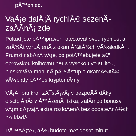
pÅ™ehled.
VaÅ¡e dalÅ¡Ã­ rychlÃ© sezenÃ­
zaÄÃ­nÃ¡ zde
Pokud jste pÅ™ipraveni otestovat svou rychlost a
zaÅ¾Ã­t vzruÅ¡enÃ­ z okamÅ¾itÃ½ch vÃ½sledkÅ¯,
Frumzi nabÃ­zÃ­ vÅ¡e, co potÅ™ebujete â€”
obrovskou knihovnu her s vysokou volatilitou,
bleskovÃ½ mobilnÃ­ pÅ™Ã­stup a okamÅ¾itÃ©
vÃ½platy pÅ™es kryptomÄ›ny.
VÃ¡Å¡ bankroll zÅ¯stÃ¡vÃ¡ v bezpeÄÃ­ dÃ­ky
disciplÃ­nÄ› v Å™Ã­zenÃ­ rizika, zatÃ­mco bonusy
vÃ¡m dÃ¡vajÃ­ extra roztoÄenÃ­ bez dodateÄnÃ½ch
nÃ¡kladÅ¯.
PÅ™Ã­Å¡tÄ›, aÅ¾ budete mÃ­t deset minut