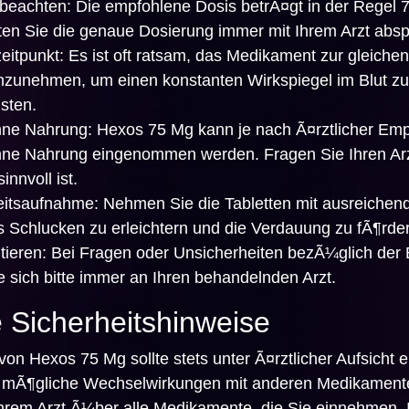
beachten:
Die empfohlene Dosis betrÃ¤gt in der Regel 
lten Sie die genaue Dosierung immer mit Ihrem Arzt abs
itpunkt:
Es ist oft ratsam, das Medikament zur gleichen
inzunehmen, um einen konstanten Wirkspiegel im Blut zu
sten.
hne Nahrung:
Hexos 75 Mg kann je nach Ã¤rztlicher Em
hne Nahrung eingenommen werden. Fragen Sie Ihren Arz
innvoll ist.
eitsaufnahme:
Nehmen Sie die Tabletten mit ausreichen
s Schlucken zu erleichtern und die Verdauung zu fÃ¶rde
tieren:
Bei Fragen oder Unsicherheiten bezÃ¼glich der
 sich bitte immer an Ihren behandelnden Arzt.
 Sicherheitshinweise
on Hexos 75 Mg sollte stets unter Ã¤rztlicher Aufsicht e
f mÃ¶gliche Wechselwirkungen mit anderen Medikament
Ihrem Arzt Ã¼ber alle Medikamente, die Sie einnehmen. 