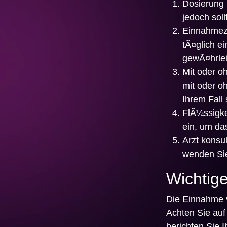
Dosierung 
jedoch sol
Einnahmeze
tÃ¤glich e
gewÃ¤hrlei
Mit oder o
mit oder o
Ihrem Fall s
FlÃ¼ssigk
ein, um da
Arzt konsul
wenden Sie
Wichtige
Die Einnahme v
Achten Sie au
berichten Sie 