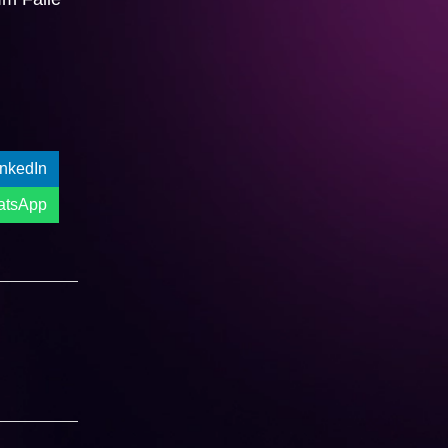
Get A Quote:
inkedIn
atsApp