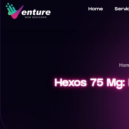
Home
Servi
Hom
Hexos 75 Mg: 