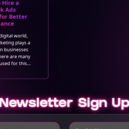
 Hire a
k Ads
for Better
mance
digital world,
rketing plays a
in businesses
here are many
used for this…
Newsletter Sign U