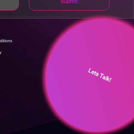
Submit
ditions
y
Lets Talk!