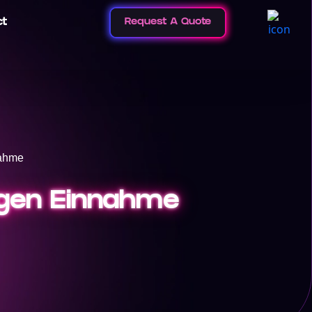
ct
Request A Quote
nahme
tigen Einnahme