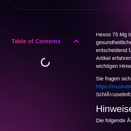
Hexos 75 Mg is
Table of Contents
gesundheitlich
entscheidend f
Artikel erfahr
wichtigen Hinw
Sie fragen si
https://muske
SchlÃ¼sselinf
Hinweis
Die folgende Ã