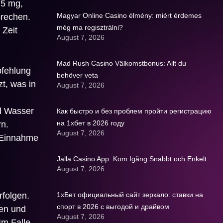
75 mg,
Magyar Online Casino élmény: miért érdemes
prechen.
még ma regisztrálni?
 Zeit
August 7, 2026
Mad Rush Casino Välkomstbonus: Allt du
pfehlung
behöver veta
t, was in
August 7, 2026
d Wasser
Как быстро и без проблем пройти регистрацию
на 1хбет в 2026 году
rn.
August 7, 2026
 Einnahme
Jalla Casino App: Kom Igång Snabbt och Enkelt
August 7, 2026
rfolgen.
1хБет официальный сайт зеркало: ставки на
спорт в 2026 с выгодой и драйвом
en und
August 7, 2026
Im Falle