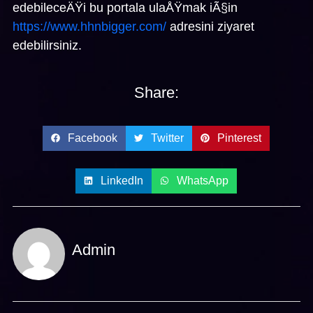
edebileceÄŸi bu portala ulaÅŸmak iÃ§in
https://www.hhnbigger.com/
adresini ziyaret
edebilirsiniz.
Share:
Facebook
Twitter
Pinterest
LinkedIn
WhatsApp
Admin