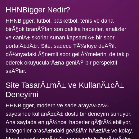
HHNBigger Nedir?
HHNBigger, futbol, basketbol, tenis ve daha
birÃ§ok branÅŸtan son dakika haberler, analizler
ve canlÄ± skorlar sunan kapsamlÄ± bir spor
portalÄ±dÄ±r. Site, sadece TÃ¼rkiye deÄŸil,
dÃ¼nyadaki Ã¶nemli spor geliÅŸmelerini de takip
ederek okuyucularÄ±na geniÅŸ bir perspektif
saÄŸlar.
Site TasarÄ±mÄ± ve KullanÄ±cÄ±
Deneyimi
HHNBigger, modern ve sade arayÃ¼zÃ¼
sayesinde kullanÄ±cÄ± dostu bir deneyim sunuyor.
Ana sayfada en gÃ¼ncel haberler gÃ¶rÃ¼lebiliyor,
kategoriler arasÄ±ndaki geÃ§iÅŸ hÄ±zlÄ± ve kolay.
Mobil uyumlu yapÄ±sÄ± sayesinde kullanÄ±cÄ±lar