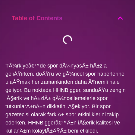
Table of Contents
TÃ¼rkiyeâ€™de spor dÃ¼nyasÄ± hÄ±zla
geliÅŸirken, doÄŸru ve gÃ¼ncel spor haberlerine
ulaÅŸmak her zamankinden daha Ã¶nemli hale
geliyor. Bu noktada HHNBigger, sunduÄŸu zengin
iÃ§erik ve hÄ±zlÄ± gÃ¼ncellemelerle spor
tutkunlarÄ±nÄ±n dikkatini Ã§ekiyor. Bir spor
gazetecisi olarak farklÄ± spor etkinliklerini takip
ederken, HHNBiggerâ€™Ä±n iÃ§erik kalitesi ve
kullanÄ±m kolaylÄ±ÄŸÄ± beni etkiledi.