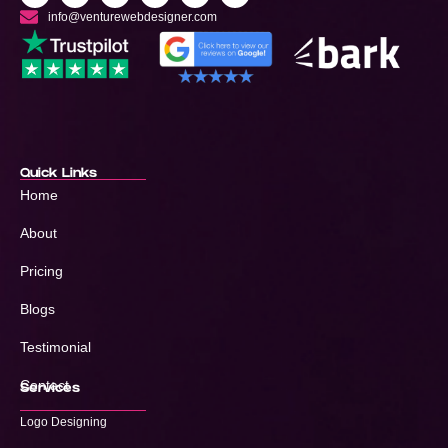
info@venturewebdesigner.com
Quick Links
Home
About
Pricing
Blogs
Testimonial
Contact
Services
Logo Designing