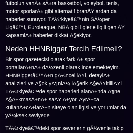
futbolun yanÄ± sÄ±ra basketbol, voleybol, tenis,
motor sporlarÄ± gibi alternatif branÅŸlardan da
haberler sunuyor. TÃ¼rkiyeâ€™nin SÃ¼per
Ligâ€™i, Euroleague, NBA gibi liglerle ilgili geniÅŸ
kapsamlÄ± haberler dikkat Ã§ekiyor.
Neden HHNBigger Tercih Edilmeli?
Bir spor gazetecisi olarak farklÄ± spor
portallarÄ±nÄ± dÃ¼zenli olarak incelemekteyim.
HHNBiggerâ€™Ä±n gÃ¼ncelliÄŸi, detaylÄ±
analizleri ve Ã§ok yÃ¶nlÃ¼ iÃ§erik Ã§eÅŸitliliÄŸi
TÃ¼rkiyeâ€™de spor haberleri alanÄ±nda Ã¶ne
Ã§Ä±kmasÄ±nÄ± saÄŸlÄ±yor. AyrÄ±ca
kullanÄ±cÄ±larÄ±n siteye olan ilgisi ve yorumlar da
yÃ¼ksek seviyede.
TÃ¼rkiyeâ€™deki spor severlerin gÃ¼venle takip