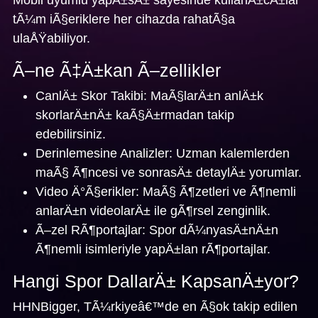
tÃ¼m iÃ§eriklere her cihazda rahatÃ§a
ulaÅŸabiliyor.
Ã–ne Ã‡Ä±kan Ã–zellikler
CanlÄ± Skor Takibi:
MaÃ§larÄ±n anlÄ±k
skorlarÄ±nÄ± kaÃ§Ä±rmadan takip
edebilirsiniz.
Derinlemesine Analizler:
Uzman kalemlerden
maÃ§ Ã¶ncesi ve sonrasÄ± detaylÄ± yorumlar.
Video Ä°Ã§erikler:
MaÃ§ Ã¶zetleri ve Ã¶nemli
anlarÄ±n videolarÄ± ile gÃ¶rsel zenginlik.
Ã–zel RÃ¶portajlar:
Spor dÃ¼nyasÄ±nÄ±n
Ã¶nemli isimleriyle yapÄ±lan rÃ¶portajlar.
Hangi Spor DallarÄ± KapsanÄ±yor?
HHNBigger, TÃ¼rkiyeâ€™de en Ã§ok takip edilen