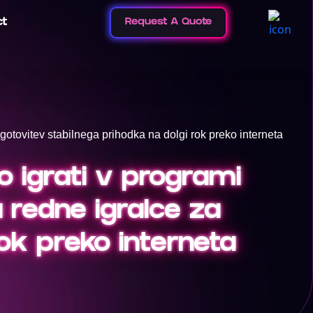
ct
Request A Quote
otovitev stabilnega prihodka na dolgi rok preko interneta
 igrati v programi
 redne igralce za
rok preko interneta