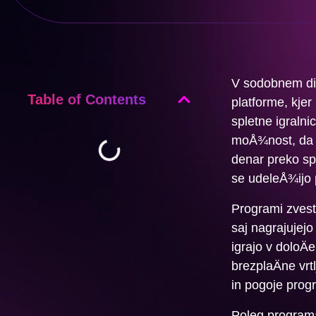
V sodobnem dig
Table of Contents
platforme, kjer 
spletne igralni
moÅ¾nost, da z
denar preko spl
se udeleÅ¾ijo 
Programi zvest
saj nagrajujejo 
igrajo v doloÄe
brezplaÄne vrt
in pogoje progr
Poleg programa