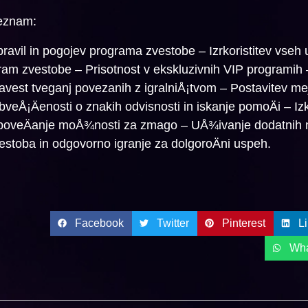
seznam:
ravil in pogojev programa zvestobe – Izrkoristitev vseh 
gram zvestobe – Prisotnost v ekskluzivnih VIP programih 
avest tveganj povezanih z igralniÅ¡tvom – Postavitev me
veÅ¡Äenosti o znakih odvisnosti in iskanje pomoÄi – Iz
poveÄanje moÅ¾nosti za zmago – UÅ¾ivanje dodatnih 
estoba in odgovorno igranje za dolgoroÄni uspeh.
Facebook
Twitter
Pinterest
L
Wh