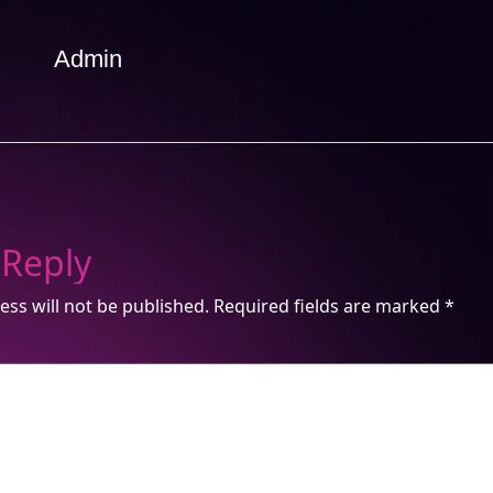
Admin
 Reply
ess will not be published.
Required fields are marked
*