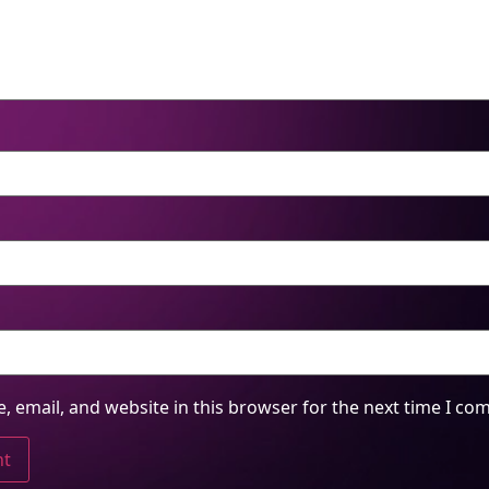
 email, and website in this browser for the next time I co