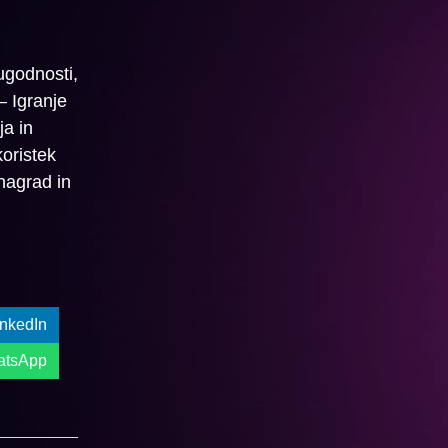
Get A Quote:
ugodnosti,
– Igranje
ja in
koristek
nagrad in
inkedIn
atsApp