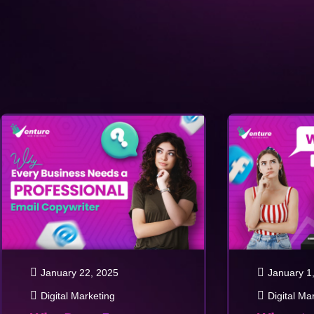
January 22, 2025
January 1
Digital Marketing
Digital Ma