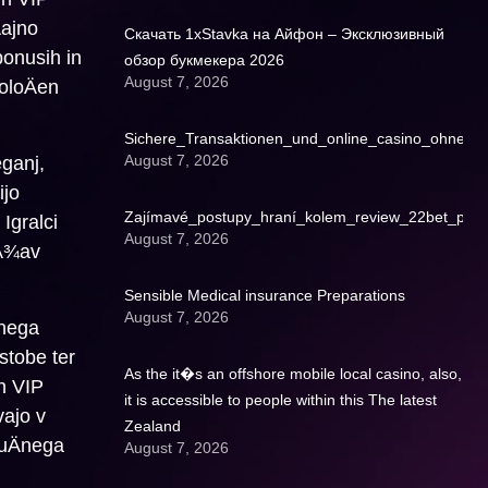
ajno
Скачать 1xStavka на Айфон – Эксклюзивный
bonusih in
обзор букмекера 2026
August 7, 2026
doloÄen
Sichere_Transaktionen_und_online_casino_ohne_oa
August 7, 2026
eganj,
ijo
Zajímavé_postupy_hraní_kolem_review_22bet_pro
Igralci
August 7, 2026
eÅ¾av
Sensible Medical insurance Preparations
August 7, 2026
nega
stobe ter
As the it�s an offshore mobile local casino, also,
n VIP
it is accessible to people within this The latest
ajo v
Zealand
juÄnega
August 7, 2026