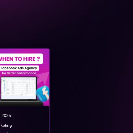
, 2025
rketing