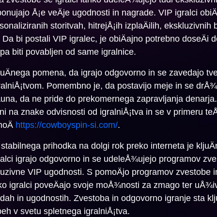
onujajo Å¡e veÄje ugodnosti in nagrade. VIP igralci obiÄ
naliziranih storitvah, hitrejÅ¡ih izplaÄilih, ekskluzivnih 
. Da bi postali VIP igralec, je obiÄajno potrebno doseÄi 
i pa biti povabljen od same igralnice.
ljuÄnega pomena, da igrajo odgovorno in se zavedajo tv
ralniÅ¡tvom. Pomembno je, da postavijo meje in se drÅ¾
una, da ne pride do prekomernega zapravljanja denarja. 
ni na znake odvisnosti od igralniÅ¡tva in se v primeru t
moÄ
https://cowboyspin-si.com/
.
stabilnega prihodka na dolgi rok preko interneta je kljuÄ
alci igrajo odgovorno in se udeleÅ¾ujejo programov zve
skluzivne VIP ugodnosti. S pomoÄjo programov zvestobe i
o igralci poveÄajo svoje moÅ¾nosti za zmago ter uÅ¾iv
dah in ugodnostih. Zvestoba in odgovorno igranje sta kl
h v svetu spletnega igralniÅ¡tva.