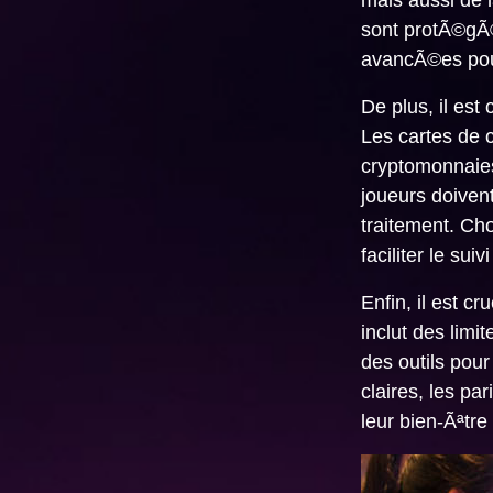
sont protÃ©gÃ©
avancÃ©es pour
De plus, il es
Les cartes de 
cryptomonnaies
joueurs doiven
traitement. C
faciliter le su
Enfin, il est c
inclut des lim
des outils pour
claires, les pa
leur bien-Ãªtre