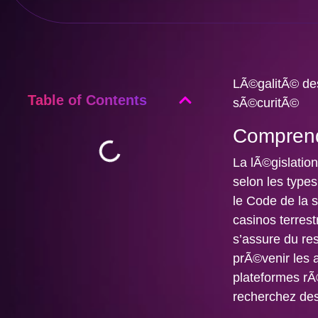
LÃ©galitÃ© des
Table of Contents
sÃ©curitÃ©
Comprendr
La lÃ©gislatio
selon les type
le Code de la s
casinos terrest
s’assure du re
prÃ©venir les a
plateformes 
recherchez des