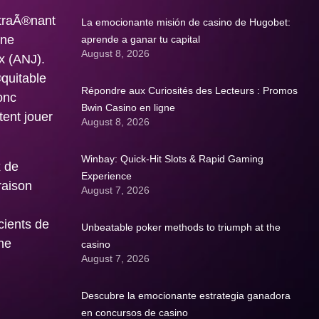
ntraÃ®nant
La emocionante misión de casino de Hugobet:
gne
aprende a ganar tu capital
August 8, 2026
x (ANJ).
©quitable
Répondre aux Curiosités des Lecteurs : Promos
onc
Bwin Casino en ligne
tent jouer
August 8, 2026
Winbay: Quick‑Hit Slots & Rapid Gaming
x de
Experience
raison
August 7, 2026
cients de
Unbeatable poker methods to triumph at the
ne
casino
August 7, 2026
Descubre la emocionante estrategia ganadora
en concursos de casino