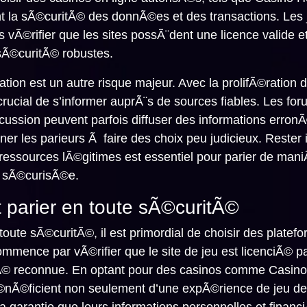
nt la sÃ©curitÃ© des donnÃ©es et des transactions. Les 
s vÃ©rifier que les sites possÃ¨dent une licence valide e
sÃ©curitÃ© robustes.
ion est un autre risque majeur. Avec la prolifÃ©ration 
t crucial de s’informer auprÃ¨s de sources fiables. Les for
cussion peuvent parfois diffuser des informations erron
ner les parieurs Ã faire des choix peu judicieux. Rester
essources lÃ©gitimes est essentiel pour parier de mani
t sÃ©curisÃ©e.
parier en toute sÃ©curitÃ©
toute sÃ©curitÃ©, il est primordial de choisir des platef
ommence par vÃ©rifier que le site de jeu est licenciÃ© p
tÃ© reconnue. En optant pour des casinos comme Casin
©nÃ©ficient non seulement d’une expÃ©rience de jeu de
a garantie que leurs informations personnelles et financ