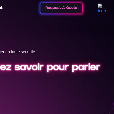
ct
Request A Quote
er en toute sécurité
ez savoir pour parier