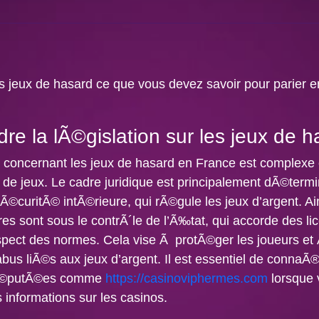
 jeux de hasard ce que vous devez savoir pour parier e
e la lÃ©gislation sur les jeux de h
n concernant les jeux de hasard en France est complexe 
s de jeux. Le cadre juridique est principalement dÃ©term
Ã©curitÃ© intÃ©rieure, qui rÃ©gule les jeux d’argent. Ain
res sont sous le contrÃ´le de l’Ã‰tat, qui accorde des li
spect des normes. Cela vise Ã protÃ©ger les joueurs et
bus liÃ©s aux jeux d’argent. Il est essentiel de connaÃ®
rÃ©putÃ©es comme
https://casinoviphermes.com
lorsque 
 informations sur les casinos.