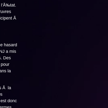
l’Ã‰tat.
“uvres
ticipent Ã
de hasard
ANJ a mis
s. Des
 pour
ans la
s Ã la
©s
l est donc
Hermes,