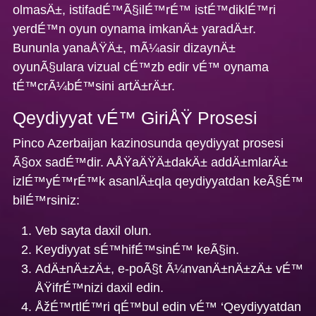
olmasÄ±, istifadÉ™Ã§ilÉ™rÉ™ istÉ™diklÉ™ri
yerdÉ™n oyun oynama imkanÄ± yaradÄ±r.
Bununla yanaÅŸÄ±, mÃ¼asir dizaynÄ±
oyunÃ§ulara vizual cÉ™zb edir vÉ™ oynama
tÉ™crÃ¼bÉ™sini artÄ±rÄ±r.
Qeydiyyat vÉ™ GiriÅŸ Prosesi
Pinco Azerbaijan kazinosunda qeydiyyat prosesi
Ã§ox sadÉ™dir. AÅŸaÄŸÄ±dakÄ± addÄ±mlarÄ±
izlÉ™yÉ™rÉ™k asanlÄ±qla qeydiyyatdan keÃ§É™
bilÉ™rsiniz:
Veb sayta daxil olun.
Keydiyyat sÉ™hifÉ™sinÉ™ keÃ§in.
AdÄ±nÄ±zÄ±, e-poÃ§t Ã¼nvanÄ±nÄ±zÄ± vÉ™
ÅŸifrÉ™nizi daxil edin.
ÅžÉ™rtlÉ™ri qÉ™bul edin vÉ™ ‘Qeydiyyatdan