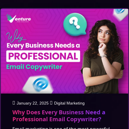
January 22, 2025
Digital Marketing
Why Does Every Business Need a
Professional Email Copywriter?