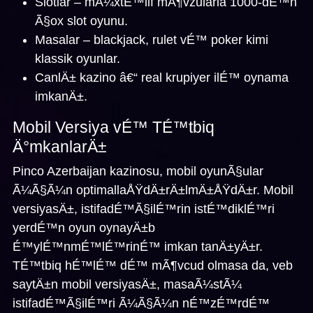
Slotlar – mÃ¼xtÉ™lif mÃ¶vzularla 1000-dÉ™n
Ã§ox slot oyunu.
Masalar – blackjack, rulet vÉ™ poker kimi
klassik oyunlar.
CanlÄ± kazino â€“ real krupiyer ilÉ™ oynama
imkanÄ±.
Mobil Versiya vÉ™ TÉ™tbiq
Ä°mkanlarÄ±
Pinco Azerbaijan kazinosu, mobil oyunÃ§ular
Ã¼Ã§Ã¼n optimallaÅŸdÄ±rÄ±lmÄ±ÅŸdÄ±r. Mobil
versiyasÄ±, istifadÉ™Ã§ilÉ™rin istÉ™diklÉ™ri
yerdÉ™n oyun oynayÄ±b
É™ylÉ™nmÉ™lÉ™rinÉ™ imkan tanÄ±yÄ±r.
TÉ™tbiq hÉ™lÉ™ dÉ™ mÃ¶vcud olmasa da, veb
saytÄ±n mobil versiyasÄ±, masaÃ¼stÃ¼
istifadÉ™Ã§ilÉ™ri Ã¼Ã§Ã¼n nÉ™zÉ™rdÉ™