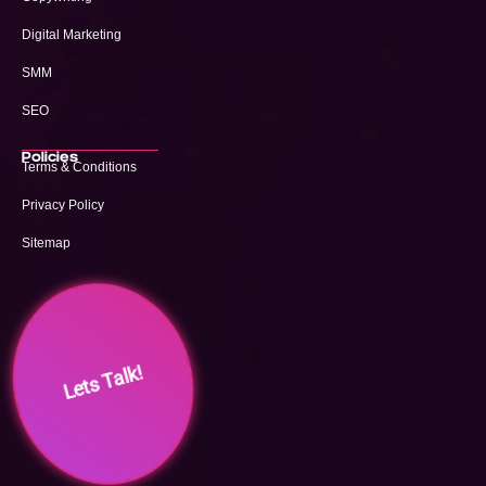
Digital Marketing
SMM
SEO
Policies
Terms & Conditions
Privacy Policy
Sitemap
Lets Talk!