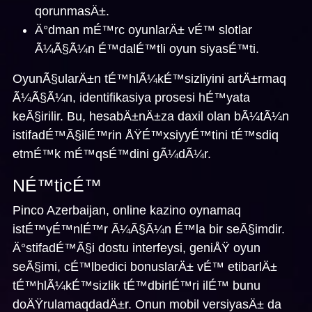
qorunmasÄ±.
Ä°dman mÉ™rc oyunlarÄ± vÉ™ slotlar
Ã¼Ã§Ã¼n É™dalÉ™tli oyun siyasÉ™ti.
OyunÃ§ularÄ±n tÉ™hlÃ¼kÉ™sizliyini artÄ±rmaq
Ã¼Ã§Ã¼n, identifikasiya prosesi hÉ™yata
keÃ§irilir. Bu, hesabÄ±nÄ±za daxil olan bÃ¼tÃ¼n
istifadÉ™Ã§ilÉ™rin ÅŸÉ™xsiyyÉ™tini tÉ™sdiq
etmÉ™k mÉ™qsÉ™dini gÃ¼dÃ¼r.
NÉ™ticÉ™
Pinco Azerbaijan, online kazino oynamaq
istÉ™yÉ™nlÉ™r Ã¼Ã§Ã¼n É™la bir seÃ§imdir.
Ä°stifadÉ™Ã§i dostu interfeysi, geniÅŸ oyun
seÃ§imi, cÉ™lbedici bonuslarÄ± vÉ™ etibarlÄ±
tÉ™hlÃ¼kÉ™sizlik tÉ™dbirlÉ™ri ilÉ™ bunu
doÄŸrulamaqdadÄ±r. Onun mobil versiyasÄ± da