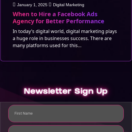
January 1, 2025
Digital Marketing
When to Hire a Facebook Ads
Agency for Better Performance
In today’s digital world, digital marketing plays
a huge role in businesses success. There are
many platforms used for this…
Newsletter Sign Up