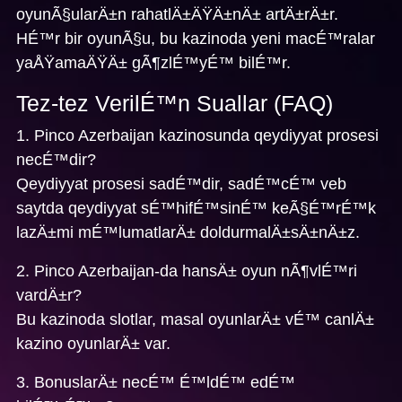
oyunÃ§ularÄ±n rahatlÄ±ÄŸÄ±nÄ± artÄ±rÄ±r.
HÉ™r bir oyunÃ§u, bu kazinoda yeni macÉ™ralar
yaÅŸamaÄŸÄ± gÃ¶zlÉ™yÉ™ bilÉ™r.
Tez-tez VerilÉ™n Suallar (FAQ)
1. Pinco Azerbaijan kazinosunda qeydiyyat prosesi
necÉ™dir?
Qeydiyyat prosesi sadÉ™dir, sadÉ™cÉ™ veb
saytda qeydiyyat sÉ™hifÉ™sinÉ™ keÃ§É™rÉ™k
lazÄ±mi mÉ™lumatlarÄ± doldurmalÄ±sÄ±nÄ±z.
2. Pinco Azerbaijan-da hansÄ± oyun nÃ¶vlÉ™ri
vardÄ±r?
Bu kazinoda slotlar, masal oyunlarÄ± vÉ™ canlÄ±
kazino oyunlarÄ± var.
3. BonuslarÄ± necÉ™ É™ldÉ™ edÉ™