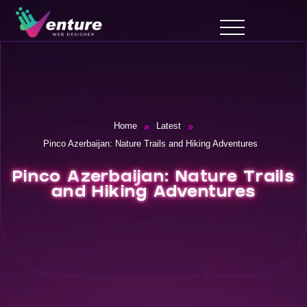
»
»
Home
Latest
Pinco Azerbaijan: Nature Trails and Hiking Adventures
Pinco Azerbaijan: Nature Trails
and Hiking Adventures