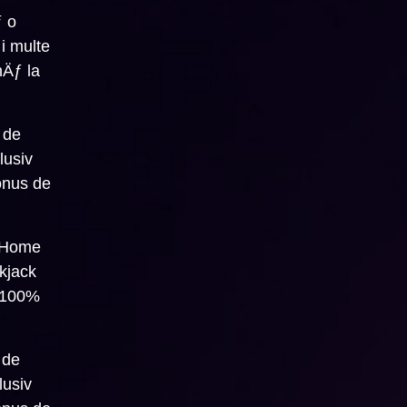
ƒ o
i multe
nÄƒ la
 de
lusiv
onus de
t-Home
ckjack
e 100%
 de
lusiv