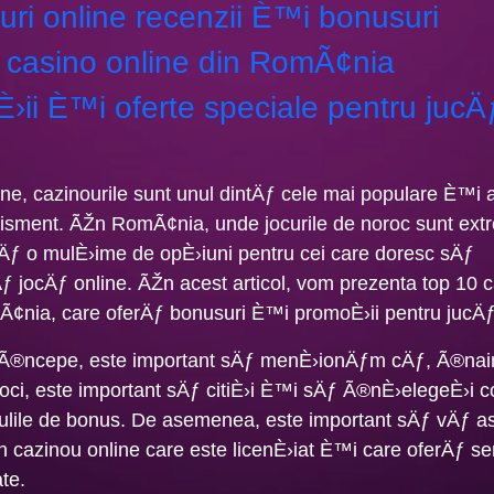
uri online recenzii È™i bonusuri
 casino online din RomÃ¢nia
›ii È™i oferte speciale pentru jucÄƒ
ne, cazinourile sunt unul dintÄƒ cele mai populare È™i 
tisment. ÃŽn RomÃ¢nia, unde jocurile de noroc sunt ext
tÄƒ o mulÈ›ime de opÈ›iuni pentru cei care doresc sÄƒ
jocÄƒ online. ÃŽn acest articol, vom prezenta top 10 c
Ã¢nia, care oferÄƒ bonusuri È™i promoÈ›ii pentru jucÄƒt
 Ã®ncepe, este important sÄƒ menÈ›ionÄƒm cÄƒ, Ã®nai
ci, este important sÄƒ citiÈ›i È™i sÄƒ Ã®nÈ›elegeÈ›i co
ulile de bonus. De asemenea, este important sÄƒ vÄƒ as
 cazinou online care este licenÈ›iat È™i care oferÄƒ ser
te.