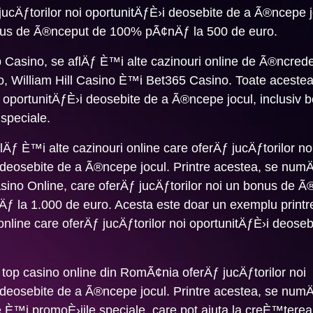
jucÄƒtorilor noi oportunitÄƒÈ›i deosebite de a Ã®ncepe j
onus de Ã®nceput de 100% pÃ¢nÄƒ la 500 de euro.
p Casino, se aflÄƒ È™i alte cazinouri online de Ã®ncred
no, William Hill Casino È™i Bet365 Casino. Toate aceste
i oportunitÄƒÈ›i deosebite de a Ã®ncepe jocul, inclusiv 
speciale.
lÄƒ È™i alte cazinouri online care oferÄƒ jucÄƒtorilor no
 deosebite de a Ã®ncepe jocul. Printre acestea, se num
ino Online, care oferÄƒ jucÄƒtorilor noi un bonus de Ã
 la 1.000 de euro. Acesta este doar un exemplu printr
 online care oferÄƒ jucÄƒtorilor noi oportunitÄƒÈ›i deoseb
.
 top casino online din RomÃ¢nia oferÄƒ jucÄƒtorilor noi
 deosebite de a Ã®ncepe jocul. Printre acestea, se num
 È™i promoÈ›iile speciale, care pot ajuta la creÈ™terea