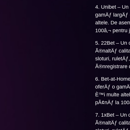
4. Unibet – Un 
gamÄƒ largÄƒ de
altele. De as
100â‚¬ pentru j
5. 22Bet – Un 
Ã®naltÄƒ calit
sloturi, rulet
Ã®nregistrare 
6. Bet-at-Home
oferÄƒ o gamÄƒ 
È™i multe alt
pÃ¢nÄƒ la 100â
7. 1xBet – Un 
Ã®naltÄƒ calit