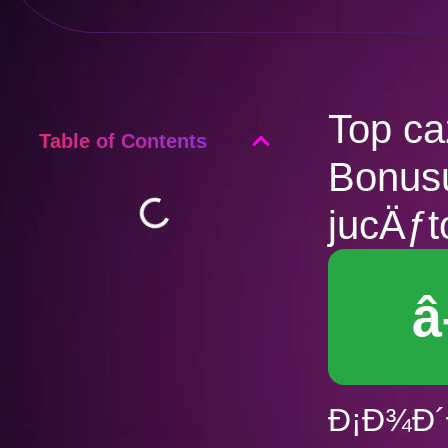
Top ca
Table of Contents
Bonusu
jucÄƒto
â
Ð¡Ð¾Ð