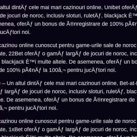
altul dintÄƒ cele mai mari cazinouri online, Unibet oferÄ
 jocuri de noroc, inclusiv sloturi, ruletÄƒ, blackjack È™
emenea, oferÄƒ un bonus de Ã®nregistrare de 100% pÃ¢
ucÄƒtori noi.
cazinou online cunoscut pentru game-urile sale de noroc
ate, 22Bet oferÄƒ o gamÄƒ largÄƒ de jocuri de noroc, inc
Äƒ, blackjack È™i multe altele. De asemenea, oferÄƒ un b
de 100% pÃ¢nÄƒ la 100â‚¬ pentru jucÄƒtori noi.
 – Un altul dintÄƒ cele mai mari cazinouri online, Bet-a
largÄƒ de jocuri de noroc, inclusiv sloturi, ruletÄƒ, bla
ele. De asemenea, oferÄƒ un bonus de Ã®nregistrare d
‚¬ pentru jucÄƒtori noi.
cazinou online cunoscut pentru game-urile sale de noroc
ate, 1xBet oferÄƒ o gamÄƒ largÄƒ de jocuri de noroc, inc