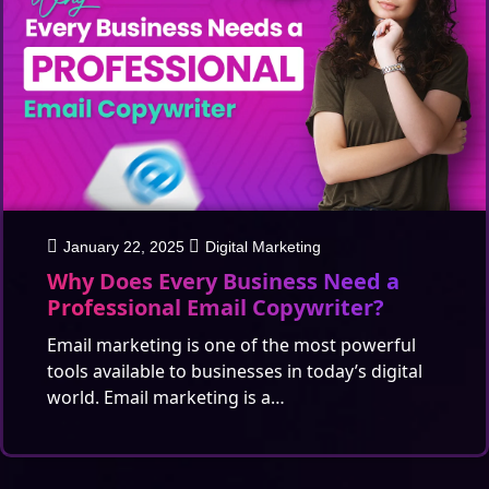
January 22, 2025
Digital Marketing
Why Does Every Business Need a
Professional Email Copywriter?
Email marketing is one of the most powerful
tools available to businesses in today’s digital
world. Email marketing is a…