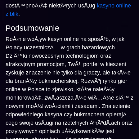
dostÄ™pnoÅ›Ä‡ niektÃ³rych usÅ‚ug
kasyno online
z blik
.
Podsumowanie
RoÅ›nie wpÅ‚yw kasyn online na sposÃ³b, w jaki
Polacy uczestniczÄ… w grach hazardowych.
DziÄ™ki nowoczesnym technologiom oraz
atrakcyjnym promocjom, TwÃ³j portfel w kieszeni
zyskuje znaczenie nie tylko dla graczy, ale takÅ¼e
dla branÅ¼y bukmacherskiej. RozwÃ³j rynku gier
online w Polsce to zjawisko, ktÃ³re naleÅ¼y
monitorowaÄ‡, zwÅ‚aszcza Å¼e wiÄ…Å¼e siÄ™ z
nowymi moÅ¼liwoÅ›ciami i zasadami. Znalezienie
odpowiedniego kasyna czy bukmachera opierajÄ…
cego swoje usÅ‚ugi na rzetelnych ÅºrÃ³dÅ‚ach oraz
pozytywnych opiniach uÅ¼ytkownikÃ³w jest