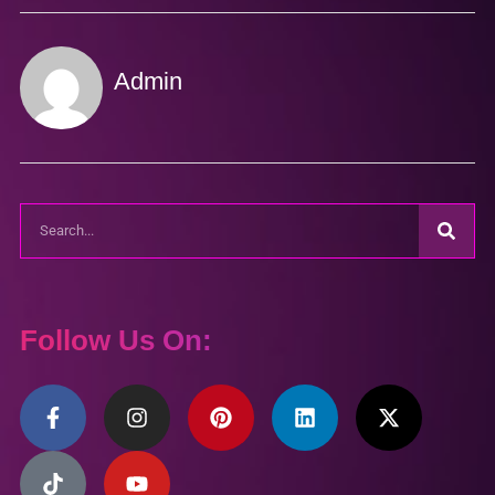
Admin
Follow Us On: