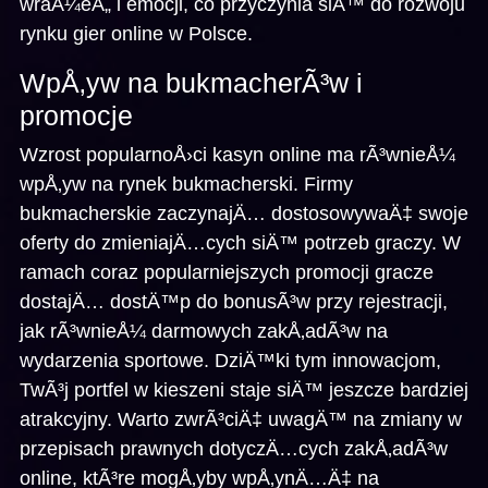
wraÅ¼eÅ„ i emocji, co przyczynia siÄ™ do rozwoju
rynku gier online w Polsce.
WpÅ‚yw na bukmacherÃ³w i
promocje
Wzrost popularnoÅ›ci kasyn online ma rÃ³wnieÅ¼
wpÅ‚yw na rynek bukmacherski. Firmy
bukmacherskie zaczynajÄ… dostosowywaÄ‡ swoje
oferty do zmieniajÄ…cych siÄ™ potrzeb graczy. W
ramach coraz popularniejszych promocji gracze
dostajÄ… dostÄ™p do bonusÃ³w przy rejestracji,
jak rÃ³wnieÅ¼ darmowych zakÅ‚adÃ³w na
wydarzenia sportowe. DziÄ™ki tym innowacjom,
TwÃ³j portfel w kieszeni staje siÄ™ jeszcze bardziej
atrakcyjny. Warto zwrÃ³ciÄ‡ uwagÄ™ na zmiany w
przepisach prawnych dotyczÄ…cych zakÅ‚adÃ³w
online, ktÃ³re mogÅ‚yby wpÅ‚ynÄ…Ä‡ na