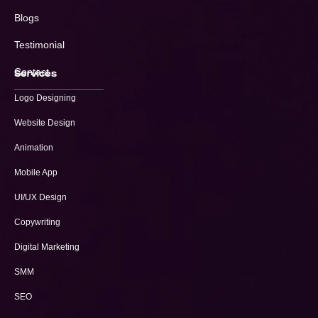
Blogs
Testimonial
Contact
Services
Logo Designing
Website Design
Animation
Mobile App
UI/UX Design
Copywriting
Digital Marketing
SMM
SEO