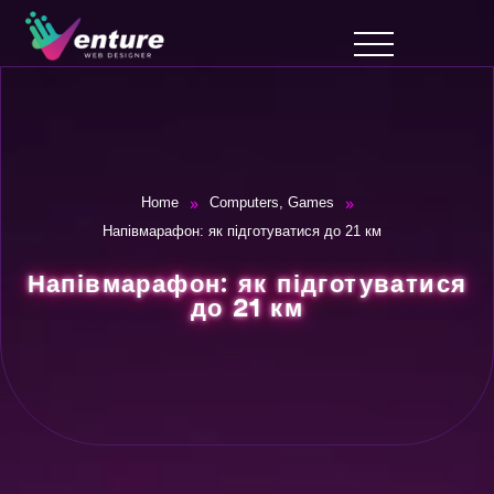
»
»
Home
Computers, Games
Напівмарафон: як підготуватися до 21 км
Напівмарафон: як підготуватися
до 21 км