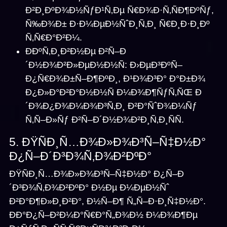
Ð²Ð¸ÐºÐ¾Ð½ÑƒÐ¹Ñ‚Ðµ Ñ€Ð¾Ð·Ñ‚ÑÐ¶ÐºÑƒ,
Ñ‰Ð¾Ð± Ð·Ð¼ÐµÐ½ÑˆÐ¸Ñ‚Ð¸ Ñ€Ð¸Ð·Ð¸Ðº
Ñ‚Ñ€Ð°Ð²Ð¼.
ÐÐºÑ‚Ð¸Ð²Ð½Ðµ Ð²Ñ–Ð
´Ð½Ð¾Ð²Ð»ÐµÐ½Ð½Ñ
: Ð›ÐµÐ³ÐºÑ–
Ð¿Ñ€Ð¾Ð±Ñ–Ð¶ÐºÐ¸, Ð¹Ð¾Ð³Ð° Ð°Ð±Ð¾
Ð¿Ð»Ð°Ð²Ð°Ð½Ð½Ñ Ð¼Ð¾Ð¶ÑƒÑ‚ÑŒ Ð
´Ð¾Ð¿Ð¾Ð¼Ð¾Ð³Ñ‚Ð¸ Ð²Ð°ÑˆÐ¾Ð¼Ñƒ
Ñ‚Ñ–Ð»Ñƒ Ð²Ñ–Ð´Ð½Ð¾Ð²Ð¸Ñ‚Ð¸ÑÑ.
5. ÐŸÑÐ¸Ñ…Ð¾Ð»Ð¾Ð³Ñ–Ñ‡Ð½Ð°
Ð¿Ñ–Ð´Ð³Ð¾Ñ‚Ð¾Ð²ÐºÐ°
ÐŸÑÐ¸Ñ…Ð¾Ð»Ð¾Ð³Ñ–Ñ‡Ð½Ð° Ð¿Ñ–Ð
´Ð³Ð¾Ñ‚Ð¾Ð²ÐºÐ° Ð½Ðµ Ð¼ÐµÐ½Ñˆ
Ð²Ð°Ð¶Ð»Ð¸Ð²Ð°, Ð½Ñ–Ð¶ Ñ„Ñ–Ð·Ð¸Ñ‡Ð½Ð°.
ÐÐ°Ð¿Ñ–Ð²Ð¼Ð°Ñ€Ð°Ñ„Ð¾Ð½ Ð¼Ð¾Ð¶Ðµ