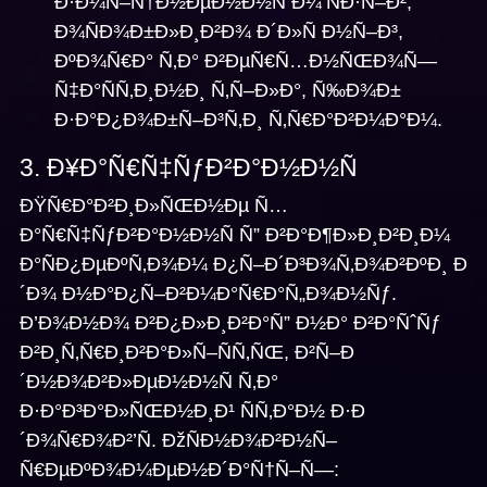
Ð·Ð¼Ñ–Ñ†Ð½ÐµÐ½Ð½Ñ Ð¼’ÑÐ·Ñ–Ð²,
Ð¾ÑÐ¾Ð±Ð»Ð¸Ð²Ð¾ Ð´Ð»Ñ Ð½Ñ–Ð³,
ÐºÐ¾Ñ€Ð° Ñ‚Ð° Ð²ÐµÑ€Ñ…Ð½ÑŒÐ¾Ñ—
Ñ‡Ð°ÑÑ‚Ð¸Ð½Ð¸ Ñ‚Ñ–Ð»Ð°, Ñ‰Ð¾Ð±
Ð·Ð°Ð¿Ð¾Ð±Ñ–Ð³Ñ‚Ð¸ Ñ‚Ñ€Ð°Ð²Ð¼Ð°Ð¼.
3. Ð¥Ð°Ñ€Ñ‡ÑƒÐ²Ð°Ð½Ð½Ñ
ÐŸÑ€Ð°Ð²Ð¸Ð»ÑŒÐ½Ðµ Ñ…
Ð°Ñ€Ñ‡ÑƒÐ²Ð°Ð½Ð½Ñ Ñ” Ð²Ð°Ð¶Ð»Ð¸Ð²Ð¸Ð¼
Ð°ÑÐ¿ÐµÐºÑ‚Ð¾Ð¼ Ð¿Ñ–Ð´Ð³Ð¾Ñ‚Ð¾Ð²ÐºÐ¸ Ð
´Ð¾ Ð½Ð°Ð¿Ñ–Ð²Ð¼Ð°Ñ€Ð°Ñ„Ð¾Ð½Ñƒ.
Ð’Ð¾Ð½Ð¾ Ð²Ð¿Ð»Ð¸Ð²Ð°Ñ” Ð½Ð° Ð²Ð°ÑˆÑƒ
Ð²Ð¸Ñ‚Ñ€Ð¸Ð²Ð°Ð»Ñ–ÑÑ‚ÑŒ, Ð²Ñ–Ð
´Ð½Ð¾Ð²Ð»ÐµÐ½Ð½Ñ Ñ‚Ð°
Ð·Ð°Ð³Ð°Ð»ÑŒÐ½Ð¸Ð¹ ÑÑ‚Ð°Ð½ Ð·Ð
´Ð¾Ñ€Ð¾Ð²’Ñ. ÐžÑÐ½Ð¾Ð²Ð½Ñ–
Ñ€ÐµÐºÐ¾Ð¼ÐµÐ½Ð´Ð°Ñ†Ñ–Ñ—: