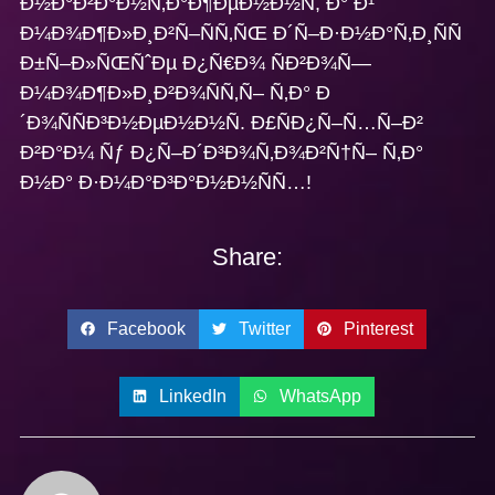
Ð½Ð°Ð²Ð°Ð½Ñ‚Ð°Ð¶ÐµÐ½Ð½Ñ, Ð° Ð¹
Ð¼Ð¾Ð¶Ð»Ð¸Ð²Ñ–ÑÑ‚ÑŒ Ð´Ñ–Ð·Ð½Ð°Ñ‚Ð¸ÑÑ
Ð±Ñ–Ð»ÑŒÑˆÐµ Ð¿Ñ€Ð¾ ÑÐ²Ð¾Ñ—
Ð¼Ð¾Ð¶Ð»Ð¸Ð²Ð¾ÑÑ‚Ñ– Ñ‚Ð° Ð
´Ð¾ÑÑÐ³Ð½ÐµÐ½Ð½Ñ. Ð£ÑÐ¿Ñ–Ñ…Ñ–Ð²
Ð²Ð°Ð¼ Ñƒ Ð¿Ñ–Ð´Ð³Ð¾Ñ‚Ð¾Ð²Ñ†Ñ– Ñ‚Ð°
Ð½Ð° Ð·Ð¼Ð°Ð³Ð°Ð½Ð½ÑÑ…!
Share:
Facebook
Twitter
Pinterest
LinkedIn
WhatsApp