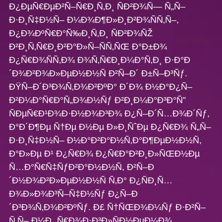
Ð¿ÐµÑ€ÐµÐ²Ñ–Ñ€Ð¸Ñ‚Ð¸ ÑÐ²Ð¾Ñ— Ñ„Ñ–
Ð·Ð¸Ñ‡Ð½Ñ– Ð¼Ð¾Ð¶Ð»Ð¸Ð²Ð¾ÑÑ‚Ñ–,
Ð¿Ð¾ÐºÑ€Ð°Ñ‰Ð¸Ñ‚Ð¸ ÑÐ²Ð¾ÑŽ
Ð²Ð¸Ñ‚Ñ€Ð¸Ð²Ð°Ð»Ñ–ÑÑ‚ÑŒ Ð°Ð±Ð¾
Ð¿Ñ€Ð¾ÑÑ‚Ð¾ Ð¾Ñ‚Ñ€Ð¸Ð¼Ð°Ñ‚Ð¸ Ð·Ð°Ð
´Ð¾Ð²Ð¾Ð»ÐµÐ½Ð½Ñ Ð²Ñ–Ð´ Ð±Ñ–Ð³Ñƒ.
ÐŸÑ–Ð´Ð³Ð¾Ñ‚Ð¾Ð²ÐºÐ° Ð´Ð¾ Ð½Ð°Ð¿Ñ–
Ð²Ð¼Ð°Ñ€Ð°Ñ„Ð¾Ð½Ñƒ Ð²Ð¸Ð¼Ð°Ð³Ð°Ñ”
ÑÐµÑ€Ð¹Ð¾Ð·Ð½Ð¾Ð³Ð¾ Ð¿Ñ–Ð´Ñ…Ð¾Ð´Ñƒ,
Ð°Ð´Ð¶Ðµ Ñ†Ðµ Ð½Ðµ Ð»Ð¸ÑˆÐµ Ð¿Ñ€Ð¾ Ñ„Ñ–
Ð·Ð¸Ñ‡Ð½Ñ– Ð½Ð°Ð²Ð°Ð½Ñ‚Ð°Ð¶ÐµÐ½Ð½Ñ,
Ð°Ð»Ðµ Ð¹ Ð¿Ñ€Ð¾ Ð¿Ñ€Ð°Ð²Ð¸Ð»ÑŒÐ½Ðµ
Ñ…Ð°Ñ€Ñ‡ÑƒÐ²Ð°Ð½Ð½Ñ, Ð²Ñ–Ð
´Ð½Ð¾Ð²Ð»ÐµÐ½Ð½Ñ Ñ‚Ð° Ð¿ÑÐ¸Ñ…
Ð¾Ð»Ð¾Ð³Ñ–Ñ‡Ð½Ñƒ Ð¿Ñ–Ð
´Ð³Ð¾Ñ‚Ð¾Ð²ÐºÑƒ. Ð£ Ñ†ÑŒÐ¾Ð¼Ñƒ Ð·Ð²Ñ–
Ñ‚Ñ– Ð¼Ð¸ Ñ€Ð¾Ð·Ð³Ð»ÑÐ½ÐµÐ¼Ð¾