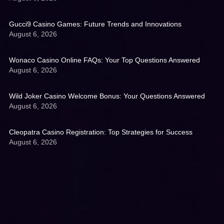
Gucci9 Casino Games: Future Trends and Innovations
August 6, 2026
Wonaco Casino Online FAQs: Your Top Questions Answered
August 6, 2026
Wild Joker Casino Welcome Bonus: Your Questions Answered
August 6, 2026
Cleopatra Casino Registration: Top Strategies for Success
August 6, 2026
Get A Quote: