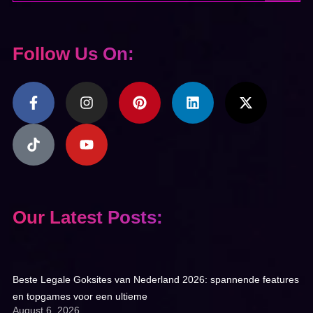
Follow Us On:
Our Latest Posts:
Beste Legale Goksites van Nederland 2026: spannende features
en topgames voor een ultieme
August 6, 2026