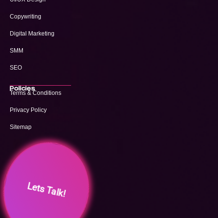
Copywriting
Digital Marketing
SMM
SEO
Policies
Terms & Conditions
Privacy Policy
Sitemap
Lets Talk!