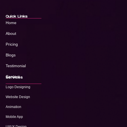
Quick Links
Home
About
Pricing
Blogs
Testimonial
Contact
Services
Logo Designing
Website Design
Animation
Mobile App
UI/UX Design