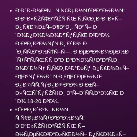
Ð‘Ð°Ð·Ð¾Ð²Ñ– Ñ‚Ñ€ÐµÐ½ÑƒÐ²Ð°Ð½Ð½Ñ
:
Ð’ÐºÐ»ÑŽÑ‡Ð°ÑŽÑ‚ÑŒ Ñ‚Ñ€Ð¸Ð²Ð°Ð»Ñ–
Ð¿Ñ€Ð¾Ð±Ñ–Ð¶ÐºÐ¸, ÑÐºÑ– Ð
´Ð¾Ð¿Ð¾Ð¼Ð¾Ð¶ÑƒÑ‚ÑŒ Ð²Ð°Ð¼
Ð·Ð²Ð¸ÐºÐ½ÑƒÑ‚Ð¸ Ð´Ð¾ Ð
´Ð¸ÑÑ‚Ð°Ð½Ñ†Ñ–Ñ—. Ð ÐµÐºÐ¾Ð¼ÐµÐ½Ð
´ÑƒÑ”Ñ‚ÑŒÑÑ Ð²Ð¸ÐºÐ¾Ð½ÑƒÐ²Ð°Ñ‚Ð¸
Ð¾Ð´Ð½Ñƒ Ñ‚Ñ€Ð¸Ð²Ð°Ð»Ñƒ Ð¿Ñ€Ð¾Ð±Ñ–
Ð¶ÐºÑƒ Ð½Ð° Ñ‚Ð¸Ð¶Ð´ÐµÐ½ÑŒ,
Ð¿Ð¾ÑÑ‚ÑƒÐ¿Ð¾Ð²Ð¾ Ð·Ð±Ñ–
Ð»ÑŒÑˆÑƒÑŽÑ‡Ð¸ Ð²Ñ–Ð´ÑÑ‚Ð°Ð½ÑŒ Ð
´Ð¾ 18-20 ÐºÐ¼.
Ð¨Ð²Ð¸Ð´ÐºÑ–ÑÐ½Ñ–
Ñ‚Ñ€ÐµÐ½ÑƒÐ²Ð°Ð½Ð½Ñ
:
Ð’ÐºÐ»ÑŽÑ‡Ð°ÑŽÑ‚ÑŒ Ñ–
Ð½Ñ‚ÐµÑ€Ð²Ð°Ð»ÑŒÐ½Ñ– Ð¿Ñ€Ð¾Ð±Ñ–