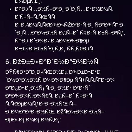
Ð¼ÐµÑ‚Ð¸.
Ð¢ÐµÑ…Ð½Ñ–ÐºÐ¸ Ð´Ð¸Ñ…Ð°Ð½Ð½Ñ
:
Ð’Ñ‡Ñ–Ñ‚ÑŒÑÑ
ÐºÐ¾Ð½Ñ‚Ñ€Ð¾Ð»ÑŽÐ²Ð°Ñ‚Ð¸ ÑÐ²Ð¾Ñ” Ð
´Ð¸Ñ…Ð°Ð½Ð½Ñ Ð¿Ñ–Ð´ Ñ‡Ð°Ñ Ð±Ñ–Ð³Ñƒ,
Ñ†Ðµ Ð´Ð¾Ð¿Ð¾Ð¼Ð¾Ð¶Ðµ
Ð·Ð¼ÐµÐ½ÑˆÐ¸Ñ‚Ð¸ ÑÑ‚Ñ€ÐµÑ.
6. ÐžÐ±Ð»Ð°Ð´Ð½Ð°Ð½Ð½Ñ
ÐŸÑ€Ð°Ð²Ð¸Ð»ÑŒÐ½Ðµ Ð¾Ð±Ð»Ð°Ð
´Ð½Ð°Ð½Ð½Ñ Ð¼Ð¾Ð¶Ðµ ÑÑƒÑ‚Ñ‚Ñ”Ð²Ð¾
Ð²Ð¿Ð»Ð¸Ð½ÑƒÑ‚Ð¸ Ð½Ð° Ð²Ð°Ñˆ
ÐºÐ¾Ð¼Ñ„Ð¾Ñ€Ñ‚ Ð¿Ñ–Ð´ Ñ‡Ð°Ñ
Ñ‚Ñ€ÐµÐ½ÑƒÐ²Ð°Ð½ÑŒ Ñ–
Ð·Ð¼Ð°Ð³Ð°Ð½ÑŒ. ÐžÑÐ½Ð¾Ð²Ð½Ñ–
ÐµÐ»ÐµÐ¼ÐµÐ½Ñ‚Ð¸: