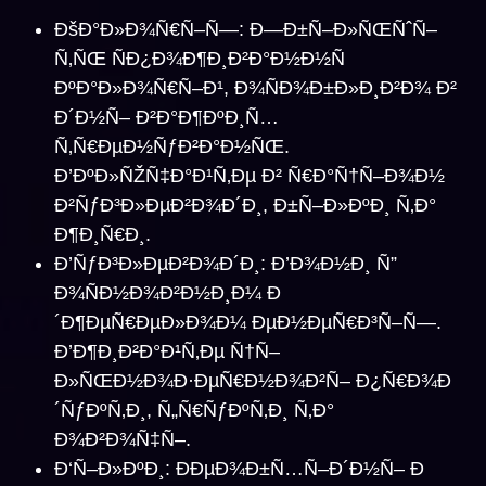
ÐšÐ°Ð»Ð¾Ñ€Ñ–Ñ—
: Ð—Ð±Ñ–Ð»ÑŒÑˆÑ–
Ñ‚ÑŒ ÑÐ¿Ð¾Ð¶Ð¸Ð²Ð°Ð½Ð½Ñ
ÐºÐ°Ð»Ð¾Ñ€Ñ–Ð¹, Ð¾ÑÐ¾Ð±Ð»Ð¸Ð²Ð¾ Ð²
Ð´Ð½Ñ– Ð²Ð°Ð¶ÐºÐ¸Ñ…
Ñ‚Ñ€ÐµÐ½ÑƒÐ²Ð°Ð½ÑŒ.
Ð’ÐºÐ»ÑŽÑ‡Ð°Ð¹Ñ‚Ðµ Ð² Ñ€Ð°Ñ†Ñ–Ð¾Ð½
Ð²ÑƒÐ³Ð»ÐµÐ²Ð¾Ð´Ð¸, Ð±Ñ–Ð»ÐºÐ¸ Ñ‚Ð°
Ð¶Ð¸Ñ€Ð¸.
Ð’ÑƒÐ³Ð»ÐµÐ²Ð¾Ð´Ð¸
: Ð’Ð¾Ð½Ð¸ Ñ”
Ð¾ÑÐ½Ð¾Ð²Ð½Ð¸Ð¼ Ð
´Ð¶ÐµÑ€ÐµÐ»Ð¾Ð¼ ÐµÐ½ÐµÑ€Ð³Ñ–Ñ—.
Ð’Ð¶Ð¸Ð²Ð°Ð¹Ñ‚Ðµ Ñ†Ñ–
Ð»ÑŒÐ½Ð¾Ð·ÐµÑ€Ð½Ð¾Ð²Ñ– Ð¿Ñ€Ð¾Ð
´ÑƒÐºÑ‚Ð¸, Ñ„Ñ€ÑƒÐºÑ‚Ð¸ Ñ‚Ð°
Ð¾Ð²Ð¾Ñ‡Ñ–.
Ð‘Ñ–Ð»ÐºÐ¸
: ÐÐµÐ¾Ð±Ñ…Ñ–Ð´Ð½Ñ– Ð