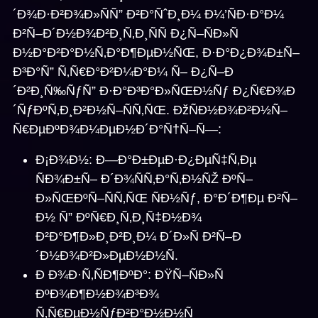
´Ð¾Ð·Ð²Ð¾Ð»ÑÑ” Ð²Ð°ÑˆÐ¸Ð¼ Ð¼’ÑÐ·Ð°Ð¼
Ð²Ñ–Ð´Ð½Ð¾Ð²Ð¸Ñ‚Ð¸ÑÑ Ð¿Ñ–ÑÐ»Ñ
Ð½Ð°Ð²Ð°Ð½Ñ‚Ð°Ð¶ÐµÐ½ÑŒ, Ð·Ð°Ð¿Ð¾Ð±Ñ–
Ð³Ð°Ñ” Ñ‚Ñ€Ð°Ð²Ð¼Ð°Ð¼ Ñ– Ð¿Ñ–Ð
´Ð²Ð¸Ñ‰ÑƒÑ” Ð·Ð°Ð³Ð°Ð»ÑŒÐ½Ñƒ Ð¿Ñ€Ð¾Ð
´ÑƒÐºÑ‚Ð¸Ð²Ð½Ñ–ÑÑ‚ÑŒ. ÐžÑÐ½Ð¾Ð²Ð½Ñ–
Ñ€ÐµÐºÐ¾Ð¼ÐµÐ½Ð´Ð°Ñ†Ñ–Ñ—:
Ð¡Ð¾Ð½
: Ð—Ð°Ð±ÐµÐ·Ð¿ÐµÑ‡Ñ‚Ðµ
ÑÐ¾Ð±Ñ– Ð´Ð¾ÑÑ‚Ð°Ñ‚Ð½ÑŽ ÐºÑ–
Ð»ÑŒÐºÑ–ÑÑ‚ÑŒ ÑÐ½Ñƒ, Ð°Ð´Ð¶Ðµ Ð²Ñ–
Ð½ Ñ” ÐºÑ€Ð¸Ñ‚Ð¸Ñ‡Ð½Ð¾
Ð²Ð°Ð¶Ð»Ð¸Ð²Ð¸Ð¼ Ð´Ð»Ñ Ð²Ñ–Ð
´Ð½Ð¾Ð²Ð»ÐµÐ½Ð½Ñ.
Ð Ð¾Ð·Ñ‚ÑÐ¶ÐºÐ°
: ÐŸÑ–ÑÐ»Ñ
ÐºÐ¾Ð¶Ð½Ð¾Ð³Ð¾
Ñ‚Ñ€ÐµÐ½ÑƒÐ²Ð°Ð½Ð½Ñ