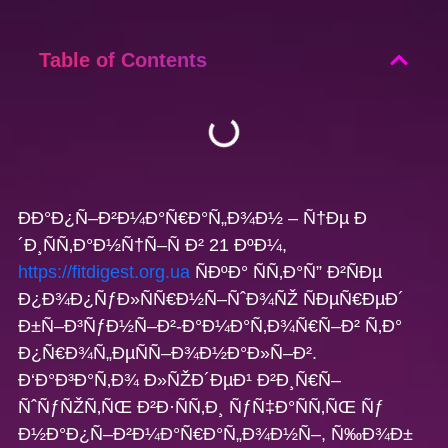
Table of Contents
ÐÐ°Ð¿Ñ–Ð²Ð¼Ð°Ñ€Ð°Ñ„Ð¾Ð½ – Ñ†Ðµ Ð
´Ð¸ÑÑ‚Ð°Ð½Ñ†Ñ–Ñ Ð² 21 ÐºÐ¼,
https://fitdigest.org.ua
ÑÐºÐ° ÑÑ‚Ð°Ñ” Ð²ÑÐµ
Ð¿Ð¾Ð¿ÑƒÐ»ÑÑ€Ð½Ñ–ÑˆÐ¾ÑŽ ÑÐµÑ€ÐµÐ´
Ð±Ñ–Ð³ÑƒÐ½Ñ–Ð²-Ð°Ð¼Ð°Ñ‚Ð¾Ñ€Ñ–Ð² Ñ‚Ð°
Ð¿Ñ€Ð¾Ñ„ÐµÑÑ–Ð¾Ð½Ð°Ð»Ñ–Ð².
Ð‘Ð°Ð³Ð°Ñ‚Ð¾ Ð»ÑŽÐ´ÐµÐ¹ Ð²Ð¸Ñ€Ñ–
ÑˆÑƒÑŽÑ‚ÑŒ Ð²Ð·ÑÑ‚Ð¸ ÑƒÑ‡Ð°ÑÑ‚ÑŒ Ñƒ
Ð½Ð°Ð¿Ñ–Ð²Ð¼Ð°Ñ€Ð°Ñ„Ð¾Ð½Ñ–, Ñ‰Ð¾Ð±