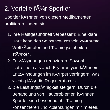
2. Vorteile fÃ¼r Sportler
Sportler kÃ¶nnen von diesen Medikamenten
profitieren, indem sie:
Ihre Hautgesundheit verbessern: Eine klare
Haut kann das Selbstbewusstsein wÃ¤hrend
WettkÃ¤mpfen und Trainingseinheiten
stÃ¤rken.
EntzÃ¼ndungen reduzieren: Sowohl
Isotretinoin als auch Erythromycin kÃ¶nnen
EntzÃ¼ndungen im KÃ¶rper verringern, was
wichtig fÃ¼r die Regeneration ist.
Die LeistungsfÃ¤higkeit steigern: Durch die
Behandlung von Hautproblemen kÃ¶nnen
Sportler sich besser auf ihr Training
konzentrieren und Ablenkungen minimieren.