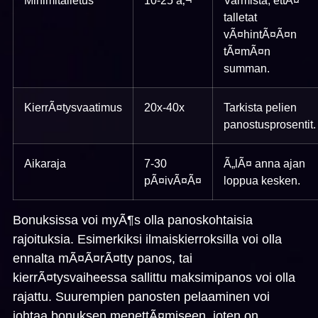
Minimitalletus
10-25 â‚¬
Varmista, ettÃ¤
talletat
vÃ¤hintÃ¤Ã¤n
tÃ¤mÃ¤n
summan.
KierrÃ¤tysvaatimus
20x-40x
Tarkista pelien
panostusprosentit.
Aikaraja
7-30
Ã„lÃ¤ anna ajan
pÃ¤ivÃ¤Ã¤
loppua kesken.
Bonuksissa voi myÃ¶s olla panoskohtaisia
rajoituksia. Esimerkiksi ilmaiskierroksilla voi olla
ennalta mÃ¤Ã¤rÃ¤tty panos, tai
kierrÃ¤tysvaiheessa sallittu maksimipanos voi olla
rajattu. Suurempien panosten pelaaminen voi
johtaa bonuksen menettÃ¤miseen, joten on