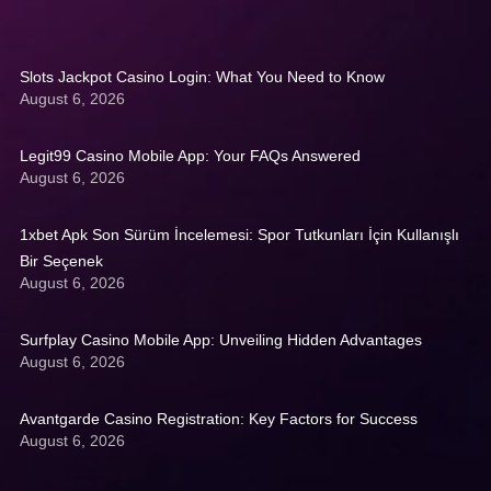
Slots Jackpot Casino Login: What You Need to Know
August 6, 2026
Legit99 Casino Mobile App: Your FAQs Answered
August 6, 2026
1xbet Apk Son Sürüm İncelemesi: Spor Tutkunları İçin Kullanışlı
Bir Seçenek
August 6, 2026
Surfplay Casino Mobile App: Unveiling Hidden Advantages
August 6, 2026
Avantgarde Casino Registration: Key Factors for Success
August 6, 2026