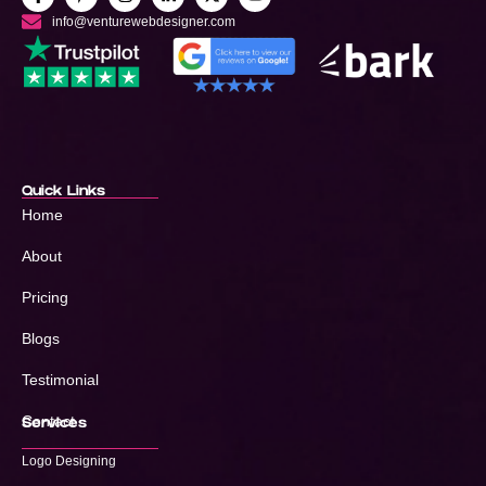
info@venturewebdesigner.com
Quick Links
Home
About
Pricing
Blogs
Testimonial
Contact
Services
Logo Designing