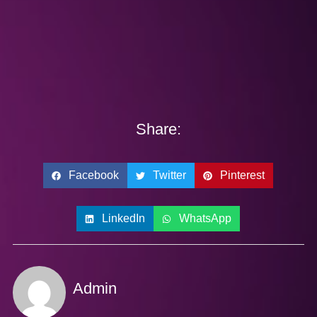
Share:
Facebook
Twitter
Pinterest
LinkedIn
WhatsApp
Admin