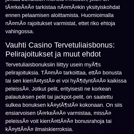
tÃ¤rkeÃ¤Ã¤ tarkistaa nÃ¤mÃ¤kin yksityiskohdat
ennen pelaamisen aloittamista. Huomioimalla
nÃ¤mÃ¤ rajoitukset varmistat, ettet riko ehtoja
vahingossa.
Vauhti Casino Tervetuliaisbonus:
Pelirajoitukset ja muut ehdot
Tervetuliaisbonuksiin liittyy usein myÃ¶s
pelirajoituksia. TÃ¤mÃ¤ tarkoittaa, ettÃ¤ bonusta
tai sen kierrÃ¤tystÃ¤ ei voi hyÃ¶dyntÃ¤Ã¤ kaikissa
peleissÃ¤. Jotkut pelit, erityisesti ne korkean
palautuksen pelit tai jackpot-pelit, on saatettu
sulkea bonuksen kÃ¤ytÃ¶stÃ¤ kokonaan. On siis
ensiarvoisen tÃ¤rkeÃ¤Ã¤ varmistaa, missÃ¤
peleissÃ¤ voit kierrÃ¤ttÃ¤Ã¤ bonusrahoja tai
kÃ¤yttÃ¤Ã¤ ilmaiskierroksia.