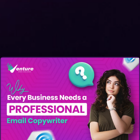
Get A Quote: