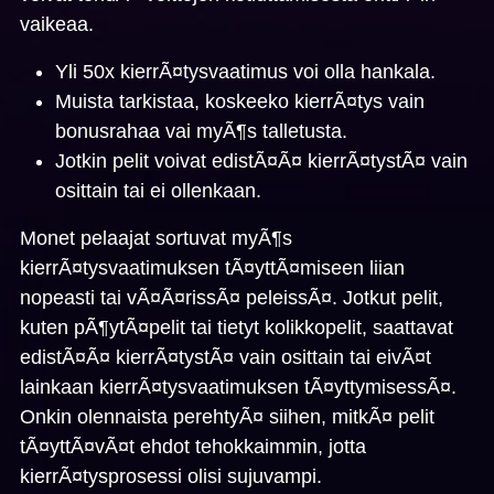
vaikeaa.
Yli 50x kierrÃ¤tysvaatimus voi olla hankala.
Muista tarkistaa, koskeeko kierrÃ¤tys vain
bonusrahaa vai myÃ¶s talletusta.
Jotkin pelit voivat edistÃ¤Ã¤ kierrÃ¤tystÃ¤ vain
osittain tai ei ollenkaan.
Monet pelaajat sortuvat myÃ¶s
kierrÃ¤tysvaatimuksen tÃ¤yttÃ¤miseen liian
nopeasti tai vÃ¤Ã¤rissÃ¤ peleissÃ¤. Jotkut pelit,
kuten pÃ¶ytÃ¤pelit tai tietyt kolikkopelit, saattavat
edistÃ¤Ã¤ kierrÃ¤tystÃ¤ vain osittain tai eivÃ¤t
lainkaan kierrÃ¤tysvaatimuksen tÃ¤yttymisessÃ¤.
Onkin olennaista perehtyÃ¤ siihen, mitkÃ¤ pelit
tÃ¤yttÃ¤vÃ¤t ehdot tehokkaimmin, jotta
kierrÃ¤tysprosessi olisi sujuvampi.